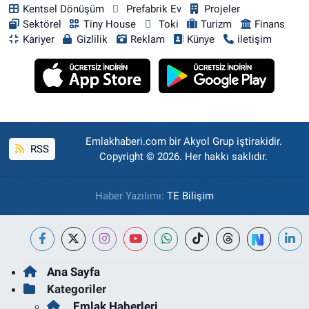
Kentsel Dönüşüm
Prefabrik Ev
Projeler
Sektörel
Tiny House
Toki
Turizm
Finans
Kariyer
Gizlilik
Reklam
Künye
iletişim
Emlakhaberi.com bir Akyol Grup iştirakidir.
RSS
Copyright © 2026. Her hakkı saklıdır.
Haber Yazılımı:
TE Bilişim
Ana Sayfa
Kategoriler
Emlak Haberleri