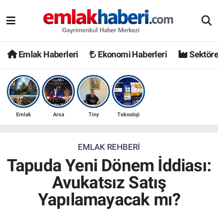
Emlak Haberleri
Ekonomi Haberleri
Sektöre
Emlak
Arsa
Tiny
Teknoloji
EMLAK REHBERI
Tapuda Yeni Dönem İddiası:
Avukatsız Satış
Yapılamayacak mı?