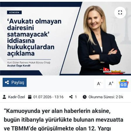
Paylaş
-
+
A
A
Kadir Özel
01.07.2026 - 13:16
1
Okunma Süresi: 2 Dk
“Kamuoyunda yer alan haberlerin aksine,
bugün itibarıyla yürürlükte bulunan mevzuatta
ve TBMM’de görüşülmekte olan 12. Yargı