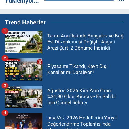
Yükleniyor...
Trend Haberler
1
Tarım Arazilerinde Bungalov ve Bağ
Evi Düzenlemesi Değişti: Asgari
Arazi Şartı 2 Dönüme İndirildi
2
Piyasa mı Tıkandı, Kayıt Dışı
Kanallar mı Daralıyor?
3
Ağustos 2026 Kira Zam Oranı
%31,90 Oldu: Kiracı ve Ev Sahibi
İçin Güncel Rehber
4
arsaVev, 2026 Hedeflerini Yarıyıl
Değerlendirme Toplantısı'nda