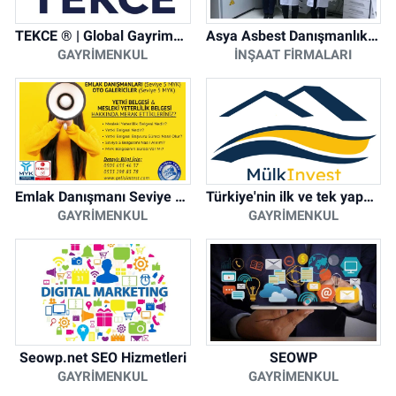
TEKCE ® | Global Gayrimenkul Şirketi
Asya Asbest Danışmanlık - Asbest Söküm ve Asbest Raporu
GAYRIMENKUL
İNŞAAT FIRMALARI
Emlak Danışmanı Seviye 5 Mesleki Yeterlilik Belgesi
Türkiye'nin ilk ve tek yapay zeka destekli arsa ilan platformu
GAYRIMENKUL
GAYRIMENKUL
Seowp.net SEO Hizmetleri
SEOWP
GAYRIMENKUL
GAYRIMENKUL