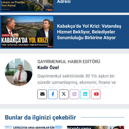
Adresi
Kabakça’da Yol Krizi: Vatandaş
Hizmet Bekliyor, Belediyeler
Sorumluluğu Birbirine Atıyor
GAYRIMENKUL HABER EDITÖRÜ
Kadir Özel
Gayrimenkul sektöründe 30 Yılı aşkın bir
süredir uzmanlaşmış, ekonomi, finans ve
şehircilik alanlarında güçlü bilgi birikimine
sahip, dijital medya odaklı deneyimli bir
Gayrimenkul Editörüyüm. Konut, arsa, ticari
gayrimenkul, kentsel dönüşüm ve yatırım
projeleri üzerine haber, analiz ve özel
Bunlar da ilginizi çekebilir
dosyalar hazırlama konusunda yetkinim.