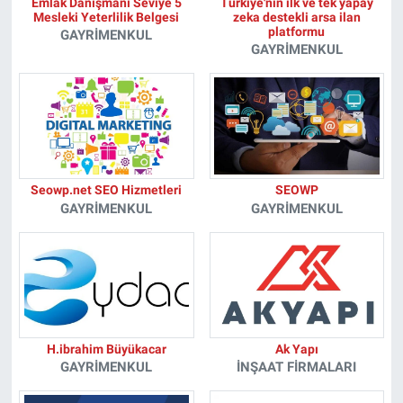
Emlak Danışmanı Seviye 5
Türkiye'nin ilk ve tek yapay
Mesleki Yeterlilik Belgesi
zeka destekli arsa ilan
platformu
GAYRIMENKUL
GAYRIMENKUL
Seowp.net SEO Hizmetleri
SEOWP
GAYRIMENKUL
GAYRIMENKUL
H.ibrahim Büyükacar
Ak Yapı
GAYRIMENKUL
İNŞAAT FIRMALARI