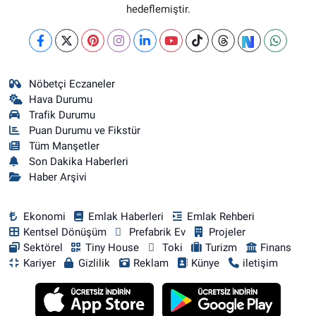
hedeflemiştir.
Nöbetçi Eczaneler
Hava Durumu
Trafik Durumu
Puan Durumu ve Fikstür
Tüm Manşetler
Son Dakika Haberleri
Haber Arşivi
Ekonomi
Emlak Haberleri
Emlak Rehberi
Kentsel Dönüşüm
Prefabrik Ev
Projeler
Sektörel
Tiny House
Toki
Turizm
Finans
Kariyer
Gizlilik
Reklam
Künye
iletişim