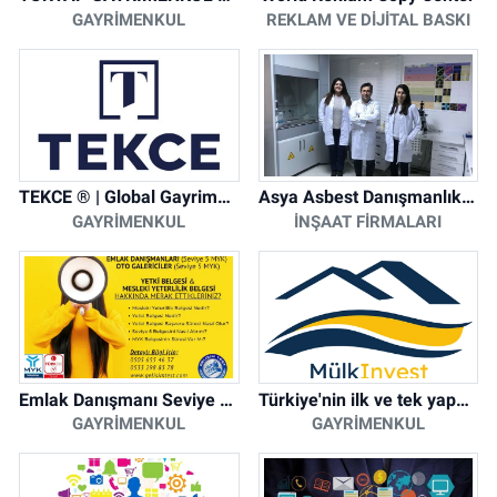
GAYRIMENKUL
REKLAM VE DIJITAL BASKI
TEKCE ® | Global Gayrimenkul Şirketi
Asya Asbest Danışmanlık - Asbest Söküm ve Asbest Raporu
GAYRIMENKUL
İNŞAAT FIRMALARI
Emlak Danışmanı Seviye 5 Mesleki Yeterlilik Belgesi
Türkiye'nin ilk ve tek yapay zeka destekli arsa ilan platformu
GAYRIMENKUL
GAYRIMENKUL