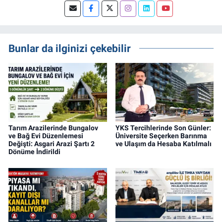
sahip, dijital medya odaklı deneyimli bir
Gayrimenkul Editörüyüm. Konut, arsa, ticari
gayrimenkul, kentsel dönüşüm ve yatırım
projeleri üzerine haber, analiz ve özel
Bunlar da ilginizi çekebilir
dosyalar hazırlama konusunda yetkinim.
Tarım Arazilerinde Bungalov
YKS Tercihlerinde Son Günler:
ve Bağ Evi Düzenlemesi
Üniversite Seçerken Barınma
Değişti: Asgari Arazi Şartı 2
ve Ulaşım da Hesaba Katılmalı
Dönüme İndirildi