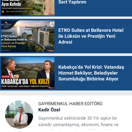
Sert Yaptırım
ETRO Suites at Bellavora Hotel
ile Lüksün ve Prestijin Yeni
Adresi
Kabakça’da Yol Krizi: Vatandaş
Hizmet Bekliyor, Belediyeler
Sorumluluğu Birbirine Atıyor
GAYRIMENKUL HABER EDITÖRÜ
Kadir Özel
Gayrimenkul sektöründe 30 Yılı aşkın bir
süredir uzmanlaşmış, ekonomi, finans ve
şehircilik alanlarında güçlü bilgi birikimine