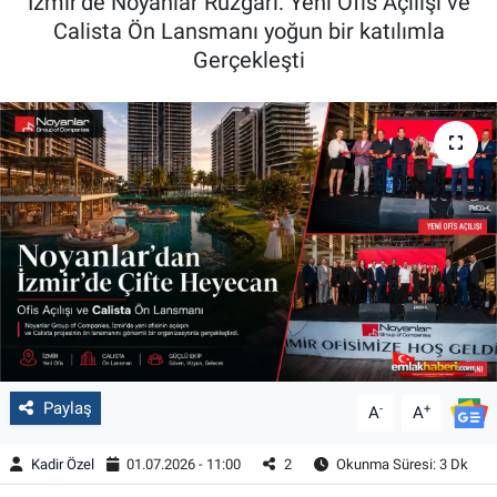
İzmir’de Noyanlar Rüzgârı: Yeni Ofis Açılışı ve
Calista Ön Lansmanı yoğun bir katılımla
Gerçekleşti
Paylaş
-
+
A
A
Kadir Özel
01.07.2026 - 11:00
2
Okunma Süresi: 3 Dk