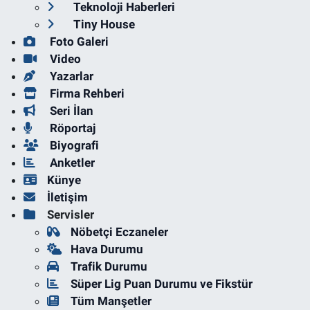
Teknoloji Haberleri
Tiny House
Foto Galeri
Video
Yazarlar
Firma Rehberi
Seri İlan
Röportaj
Biyografi
Anketler
Künye
İletişim
Servisler
Nöbetçi Eczaneler
Hava Durumu
Trafik Durumu
Süper Lig Puan Durumu ve Fikstür
Tüm Manşetler