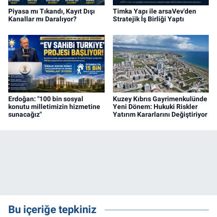
Piyasa mı Tıkandı, Kayıt Dışı
Timka Yapı ile arsaVev'den
Kanallar mı Daralıyor?
Stratejik İş Birliği Yaptı
Erdoğan: "100 bin sosyal
Kuzey Kıbrıs Gayrimenkulünde
konutu milletimizin hizmetine
Yeni Dönem: Hukuki Riskler
sunacağız"
Yatırım Kararlarını Değiştiriyor
Bu içeriğe tepkiniz