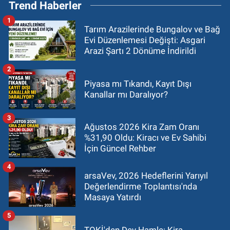
Trend Haberler
1
Tarım Arazilerinde Bungalov ve Bağ
Evi Düzenlemesi Değişti: Asgari
Arazi Şartı 2 Dönüme İndirildi
2
Piyasa mı Tıkandı, Kayıt Dışı
Kanallar mı Daralıyor?
3
Ağustos 2026 Kira Zam Oranı
%31,90 Oldu: Kiracı ve Ev Sahibi
İçin Güncel Rehber
4
arsaVev, 2026 Hedeflerini Yarıyıl
Değerlendirme Toplantısı'nda
Masaya Yatırdı
5
TOKİ'den Dev Hamle: Kira