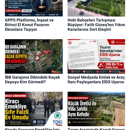
GPPS Platformu, İnşaat ve
Hobi Bahçeleri Tartışması
Birinci El Konut Pazarını
Büyüyor: Fatih Güneş'ten Yıkım
Ekranlara Taşıyor
Kararlarına Sert Eleştiri
İBB Garajının Dibindeki Kaçak
Sosyal Medyada Emlak ve Araç
Depoyu Kim Görmedi?
İlanı Paylaşanlara EİDS Uyarısı
Kirada Yaşayan Emekliler İçin
Tarım Arazisinde Kaçak Yapıya