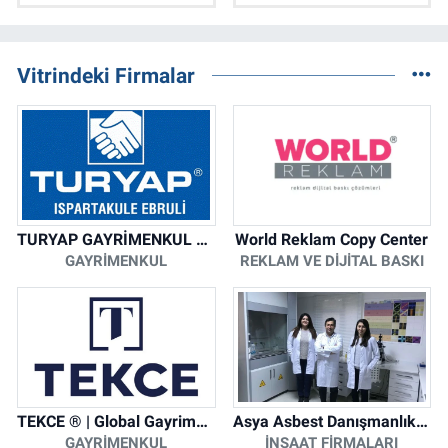
Vitrindeki Firmalar
TURYAP GAYRİMENKUL DANIŞMANLIK HİZMETLERİ
World Reklam Copy Center
GAYRIMENKUL
REKLAM VE DIJITAL BASKI
TEKCE ® | Global Gayrimenkul Şirketi
Asya Asbest Danışmanlık - Asbest Söküm ve Asbest Raporu
GAYRIMENKUL
İNŞAAT FIRMALARI