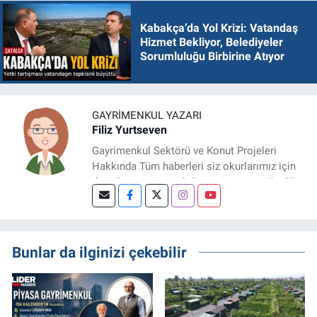
Kabakça’da Yol Krizi: Vatandaş
Hizmet Bekliyor, Belediyeler
Sorumluluğu Birbirine Atıyor
GAYRIMENKUL YAZARI
Filiz Yurtseven
Gayrimenkul Sektörü ve Konut Projeleri
Hakkında Tüm haberleri siz okurlarımız için
detaylıca araştırıp doğru ve yatırıma yönelik
bilgileri sizlerle paylaşan bir haber
editörüyüz.
Bunlar da ilginizi çekebilir