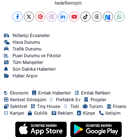
hedeflemiştir.
Nöbetçi Eczaneler
Hava Durumu
Trafik Durumu
Puan Durumu ve Fikstür
Tüm Manşetler
Son Dakika Haberleri
Haber Arşivi
Ekonomi
Emlak Haberleri
Emlak Rehberi
Kentsel Dönüşüm
Prefabrik Ev
Projeler
Sektörel
Tiny House
Toki
Turizm
Finans
Kariyer
Gizlilik
Reklam
Künye
iletişim