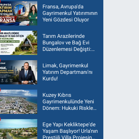
Fransa, Avrupa'da
Gayrimenkul Yatırımının
Yeni Gözdesi Oluyor
Tarım Arazilerinde
Bungalov ve Bağ Evi
Düzenlemesi Değişti:
Asgari Arazi Şartı 2
Dönüme İndirildi
Limak, Gayrimenkul
Yatırım Departmanı'nı
Kurdu!
Kuzey Kıbrıs
Gayrimenkulünde Yeni
Dönem: Hukuki Riskler
Yatırım Kararlarını
Değiştiriyor
Ege Yapı Kekliktepe'de
Yaşam Başlıyor! Urla'nın
Prestijli Villa Projesinde