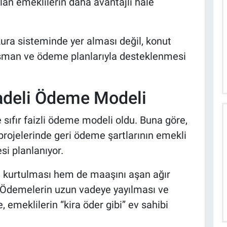
an emeklilerin daha avantajlı hale
ura sisteminde yer alması değil, konut
ansman ve ödeme planlarıyla desteklenmesi
Vadeli Ödeme Modeli
e sıfır faizli ödeme modeli oldu. Buna göre,
projelerinde geri ödeme şartlarının emekli
si planlanıyor.
 kurtulması hem de maaşını aşan ağır
. Ödemelerin uzun vadeye yayılması ve
 emeklilerin “kira öder gibi” ev sahibi