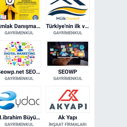
Emlak Danışmanı Seviye 5 Mesleki Yeterlilik Belgesi
Türkiye'nin ilk ve tek yapay zeka destekli arsa ilan platformu
GAYRIMENKUL
GAYRIMENKUL
Seowp.net SEO Hizmetleri
SEOWP
GAYRIMENKUL
GAYRIMENKUL
H.ibrahim Büyükacar
Ak Yapı
GAYRIMENKUL
İNŞAAT FIRMALARI