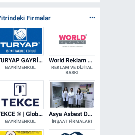
itrindeki Firmalar
TURYAP GAYRİMENKUL DANIŞMANLIK HİZMETLERİ
World Reklam Copy Center
GAYRIMENKUL
REKLAM VE DIJITAL
BASKI
TEKCE ® | Global Gayrimenkul Şirketi
Asya Asbest Danışmanlık - Asbest Söküm ve Asbest Raporu
GAYRIMENKUL
İNŞAAT FIRMALARI