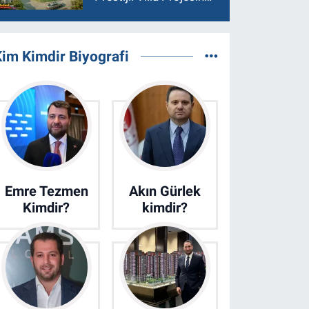
Son 15 Villa Satışta
im Kimdir Biyografi
Emre Tezmen
Akın Gürlek
Kimdir?
kimdir?