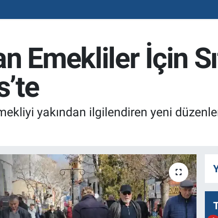
 Emekliler İçin Sıf
’te
ekliyi yakından ilgilendiren yeni düzen
Y