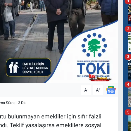
1
2
3
4
-
+
A
A
a Süresi: 3 Dk
5
tu bulunmayan emekliler için sıfır faizli
ı. Teklif yasalaşırsa emeklilere sosyal