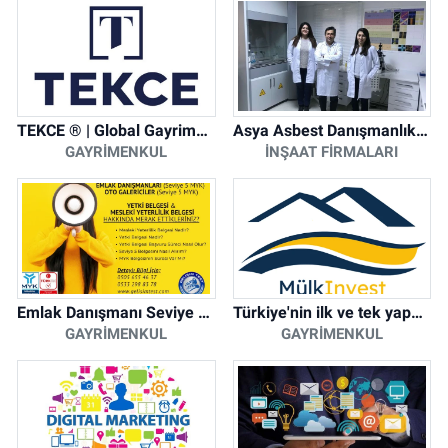
TEKCE ® | Global Gayrimenkul Şirketi
Asya Asbest Danışmanlık - Asbest Söküm ve Asbest Raporu
GAYRIMENKUL
İNŞAAT FIRMALARI
Emlak Danışmanı Seviye 5 Mesleki Yeterlilik Belgesi
Türkiye'nin ilk ve tek yapay zeka destekli arsa ilan platformu
GAYRIMENKUL
GAYRIMENKUL