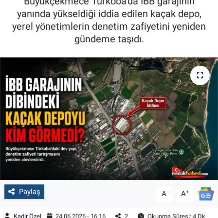
Büyükçekmece Türkoba’da İBB garajının
yanında yükseldiği iddia edilen kaçak depo,
yerel yönetimlerin denetim zafiyetini yeniden
gündeme taşıdı.
Paylaş
-
+
A
A
Kadir Özel
24.06.2026 - 16:16
2
Okunma Süresi: 4 Dk