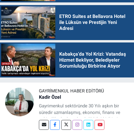
ETRO Suites at Bellavora Hotel
ile Lüksün ve Prestijin Yeni
Adresi
Kabakça’da Yol Krizi: Vatandaş
Hizmet Bekliyor, Belediyeler
Sorumluluğu Birbirine Atıyor
GAYRIMENKUL HABER EDITÖRÜ
Kadir Özel
Gayrimenkul sektöründe 30 Yılı aşkın bir
süredir uzmanlaşmış, ekonomi, finans ve
şehircilik alanlarında güçlü bilgi birikimine
sahip, dijital medya odaklı deneyimli bir
Gayrimenkul Editörüyüm. Konut, arsa, ticari