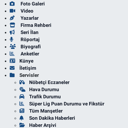
Foto Galeri
Video
Yazarlar
Firma Rehberi
Seri İlan
Röportaj
Biyografi
Anketler
Künye
İletişim
Servisler
Nöbetçi Eczaneler
Hava Durumu
Trafik Durumu
Süper Lig Puan Durumu ve Fikstür
Tüm Manşetler
Son Dakika Haberleri
Haber Arşivi