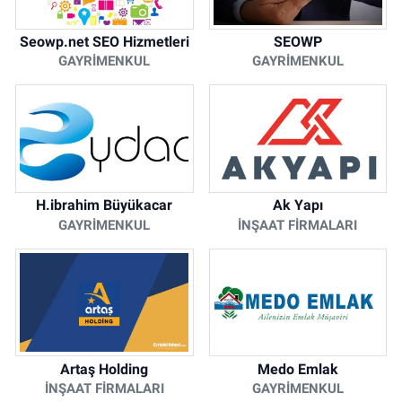
Seowp.net SEO Hizmetleri
SEOWP
GAYRIMENKUL
GAYRIMENKUL
H.ibrahim Büyükacar
Ak Yapı
GAYRIMENKUL
İNŞAAT FIRMALARI
Artaş Holding
Medo Emlak
İNŞAAT FIRMALARI
GAYRIMENKUL