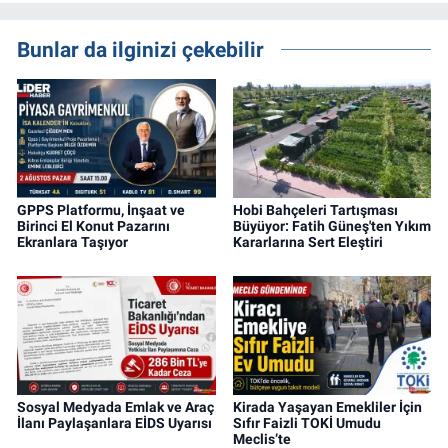
gayrimenkul, kentsel dönüşüm ve yatırım
projeleri üzerine haber, analiz ve özel
Bunlar da ilginizi çekebilir
dosyalar hazırlama konusunda yetkinim.
GPPS Platformu, İnşaat ve
Hobi Bahçeleri Tartışması
Birinci El Konut Pazarını
Büyüyor: Fatih Güneş'ten Yıkım
Ekranlara Taşıyor
Kararlarına Sert Eleştiri
Sosyal Medyada Emlak ve Araç
Kirada Yaşayan Emekliler İçin
İlanı Paylaşanlara EİDS Uyarısı
Sıfır Faizli TOKİ Umudu
Meclis’te