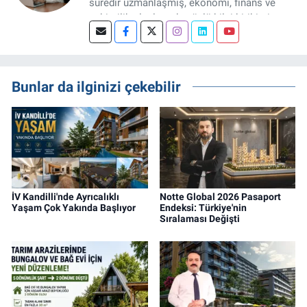
süredir uzmanlaşmış, ekonomi, finans ve
şehircilik alanlarında güçlü bilgi birikimine
sahip, dijital medya odaklı deneyimli bir
Gayrimenkul Editörüyüm. Konut, arsa, ticari
gayrimenkul, kentsel dönüşüm ve yatırım
projeleri üzerine haber, analiz ve özel
Bunlar da ilginizi çekebilir
dosyalar hazırlama konusunda yetkinim.
İV Kandilli'nde Ayrıcalıklı
Notte Global 2026 Pasaport
Yaşam Çok Yakında Başlıyor
Endeksi: Türkiye'nin
Sıralaması Değişti