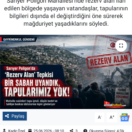
Sarıyer Poligon Mahallesi’nde rezerv alan ilan
edilen bölgede yaşayan vatandaşlar, tapularının
bilgileri dışında el değiştirdiğini öne sürerek
mağduriyet yaşadıklarını söyledi.
Paylaş
-
+
A
A
Kadir Özel
25.06.2026 - 08:10
3
Okunma Süresi: 4 Dk