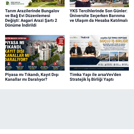
Tarım Arazilerinde Bungalov
YKS Tercihlerinde Son Günler:
ve Bağ Evi Düzenlemesi
Üniversite Seçerken Barınma
Değişti: Asgari Arazi Şartı 2
ve Ulaşım da Hesaba Katılmalı
Dönüme İndirildi
Piyasa mı Tıkandı, Kayıt Dışı
Timka Yapı ile arsaVev'den
Kanallar mı Daralıyor?
Stratejik İş Birliği Yaptı