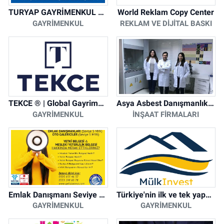
TURYAP GAYRİMENKUL DANIŞMANLIK HİZMETLERİ
World Reklam Copy Center
GAYRIMENKUL
REKLAM VE DIJITAL BASKI
TEKCE ® | Global Gayrimenkul Şirketi
Asya Asbest Danışmanlık - Asbest Söküm ve Asbest Raporu
GAYRIMENKUL
İNŞAAT FIRMALARI
Emlak Danışmanı Seviye 5 Mesleki Yeterlilik Belgesi
Türkiye'nin ilk ve tek yapay zeka destekli arsa ilan platformu
GAYRIMENKUL
GAYRIMENKUL