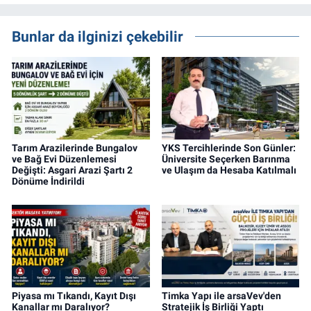
gayrimenkul, kentsel dönüşüm ve yatırım
projeleri üzerine haber, analiz ve özel
Bunlar da ilginizi çekebilir
dosyalar hazırlama konusunda yetkinim.
Tarım Arazilerinde Bungalov
YKS Tercihlerinde Son Günler:
ve Bağ Evi Düzenlemesi
Üniversite Seçerken Barınma
Değişti: Asgari Arazi Şartı 2
ve Ulaşım da Hesaba Katılmalı
Dönüme İndirildi
Piyasa mı Tıkandı, Kayıt Dışı
Timka Yapı ile arsaVev'den
Kanallar mı Daralıyor?
Stratejik İş Birliği Yaptı