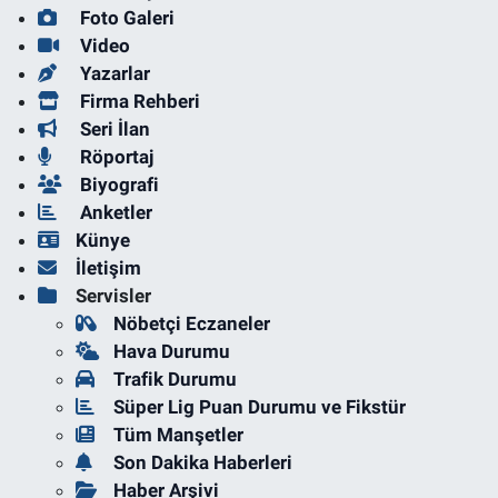
Foto Galeri
Video
Yazarlar
Firma Rehberi
Seri İlan
Röportaj
Biyografi
Anketler
Künye
İletişim
Servisler
Nöbetçi Eczaneler
Hava Durumu
Trafik Durumu
Süper Lig Puan Durumu ve Fikstür
Tüm Manşetler
Son Dakika Haberleri
Haber Arşivi