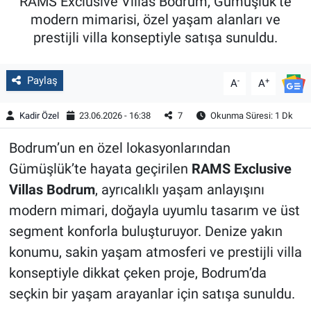
RAMS Exclusive Villas Bodrum, Gümüşlük’te
modern mimarisi, özel yaşam alanları ve
prestijli villa konseptiyle satışa sunuldu.
Paylaş
-
+
A
A
Kadir Özel
23.06.2026 - 16:38
7
Okunma Süresi: 1 Dk
Bodrum’un en özel lokasyonlarından
Gümüşlük’te hayata geçirilen
RAMS Exclusive
Villas Bodrum
, ayrıcalıklı yaşam anlayışını
modern mimari, doğayla uyumlu tasarım ve üst
segment konforla buluşturuyor. Denize yakın
konumu, sakin yaşam atmosferi ve prestijli villa
konseptiyle dikkat çeken proje, Bodrum’da
seçkin bir yaşam arayanlar için satışa sunuldu.