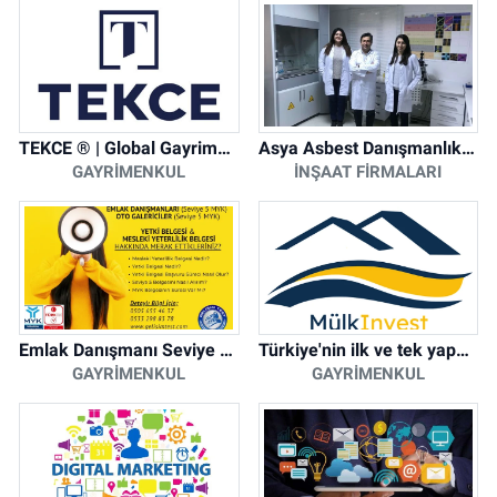
TEKCE ® | Global Gayrimenkul Şirketi
Asya Asbest Danışmanlık - Asbest Söküm ve Asbest Raporu
GAYRIMENKUL
İNŞAAT FIRMALARI
Emlak Danışmanı Seviye 5 Mesleki Yeterlilik Belgesi
Türkiye'nin ilk ve tek yapay zeka destekli arsa ilan platformu
GAYRIMENKUL
GAYRIMENKUL