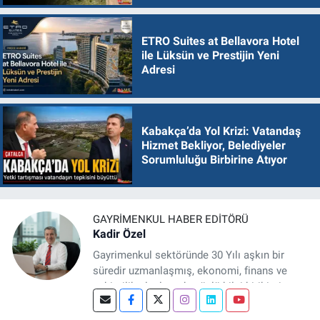
ETRO Suites at Bellavora Hotel
ile Lüksün ve Prestijin Yeni
Adresi
Kabakça’da Yol Krizi: Vatandaş
Hizmet Bekliyor, Belediyeler
Sorumluluğu Birbirine Atıyor
GAYRIMENKUL HABER EDITÖRÜ
Kadir Özel
Gayrimenkul sektöründe 30 Yılı aşkın bir
süredir uzmanlaşmış, ekonomi, finans ve
şehircilik alanlarında güçlü bilgi birikimine
sahip, dijital medya odaklı deneyimli bir
Gayrimenkul Editörüyüm. Konut, arsa, ticari