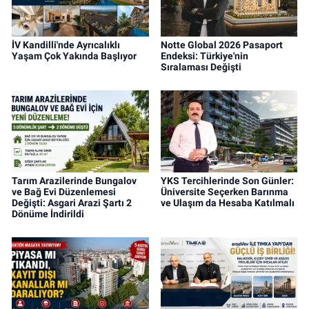
İV Kandilli'nde Ayrıcalıklı
Notte Global 2026 Pasaport
Yaşam Çok Yakında Başlıyor
Endeksi: Türkiye'nin
Sıralaması Değişti
Tarım Arazilerinde Bungalov
YKS Tercihlerinde Son Günler:
ve Bağ Evi Düzenlemesi
Üniversite Seçerken Barınma
Değişti: Asgari Arazi Şartı 2
ve Ulaşım da Hesaba Katılmalı
Dönüme İndirildi