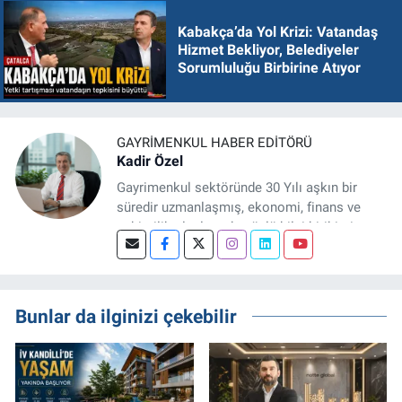
Kabakça’da Yol Krizi: Vatandaş
Hizmet Bekliyor, Belediyeler
Sorumluluğu Birbirine Atıyor
GAYRIMENKUL HABER EDITÖRÜ
Kadir Özel
Gayrimenkul sektöründe 30 Yılı aşkın bir
süredir uzmanlaşmış, ekonomi, finans ve
şehircilik alanlarında güçlü bilgi birikimine
sahip, dijital medya odaklı deneyimli bir
Gayrimenkul Editörüyüm. Konut, arsa, ticari
gayrimenkul, kentsel dönüşüm ve yatırım
projeleri üzerine haber, analiz ve özel
Bunlar da ilginizi çekebilir
dosyalar hazırlama konusunda yetkinim.