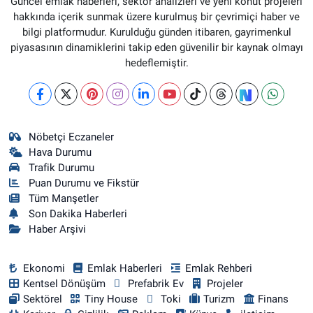
Güncel emlak haberleri, sektör analizleri ve yeni konut projeleri
hakkında içerik sunmak üzere kurulmuş bir çevrimiçi haber ve
bilgi platformudur. Kurulduğu günden itibaren, gayrimenkul
piyasasının dinamiklerini takip eden güvenilir bir kaynak olmayı
hedeflemiştir.
Nöbetçi Eczaneler
Hava Durumu
Trafik Durumu
Puan Durumu ve Fikstür
Tüm Manşetler
Son Dakika Haberleri
Haber Arşivi
Ekonomi
Emlak Haberleri
Emlak Rehberi
Kentsel Dönüşüm
Prefabrik Ev
Projeler
Sektörel
Tiny House
Toki
Turizm
Finans