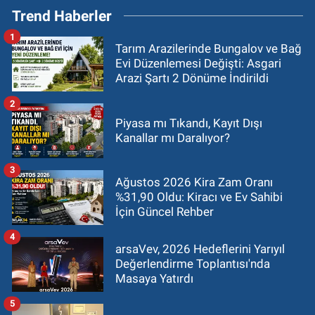
Trend Haberler
1
Tarım Arazilerinde Bungalov ve Bağ
Evi Düzenlemesi Değişti: Asgari
Arazi Şartı 2 Dönüme İndirildi
2
Piyasa mı Tıkandı, Kayıt Dışı
Kanallar mı Daralıyor?
3
Ağustos 2026 Kira Zam Oranı
%31,90 Oldu: Kiracı ve Ev Sahibi
İçin Güncel Rehber
4
arsaVev, 2026 Hedeflerini Yarıyıl
Değerlendirme Toplantısı'nda
Masaya Yatırdı
5