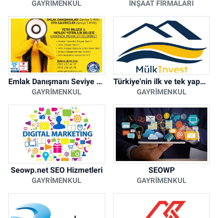
GAYRIMENKUL
İNŞAAT FIRMALARI
Emlak Danışmanı Seviye 5 Mesleki Yeterlilik Belgesi
Türkiye'nin ilk ve tek yapay zeka destekli arsa ilan platformu
GAYRIMENKUL
GAYRIMENKUL
Seowp.net SEO Hizmetleri
SEOWP
GAYRIMENKUL
GAYRIMENKUL