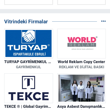
Vitrindeki Firmalar
TURYAP GAYRİMENKUL DANIŞMANLIK HİZMETLERİ
World Reklam Copy Center
GAYRIMENKUL
REKLAM VE DIJITAL BASKI
TEKCE ® | Global Gayrimenkul Şirketi
Asya Asbest Danışmanlık - Asbest Söküm ve Asbest Raporu