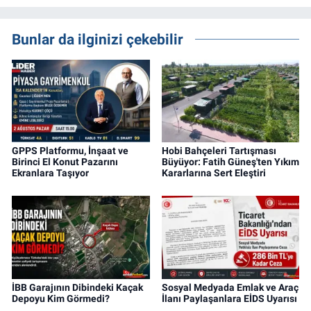
Gayrimenkul Editörüyüm. Konut, arsa, ticari
gayrimenkul, kentsel dönüşüm ve yatırım
projeleri üzerine haber, analiz ve özel
Bunlar da ilginizi çekebilir
dosyalar hazırlama konusunda yetkinim.
GPPS Platformu, İnşaat ve
Hobi Bahçeleri Tartışması
Birinci El Konut Pazarını
Büyüyor: Fatih Güneş'ten Yıkım
Ekranlara Taşıyor
Kararlarına Sert Eleştiri
İBB Garajının Dibindeki Kaçak
Sosyal Medyada Emlak ve Araç
Depoyu Kim Görmedi?
İlanı Paylaşanlara EİDS Uyarısı