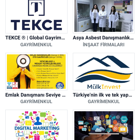
TEKCE ® | Global Gayrimenkul Şirketi
Asya Asbest Danışmanlık - Asbest Söküm ve Asbest Raporu
GAYRIMENKUL
İNŞAAT FIRMALARI
Emlak Danışmanı Seviye 5 Mesleki Yeterlilik Belgesi
Türkiye'nin ilk ve tek yapay zeka destekli arsa ilan platformu
GAYRIMENKUL
GAYRIMENKUL