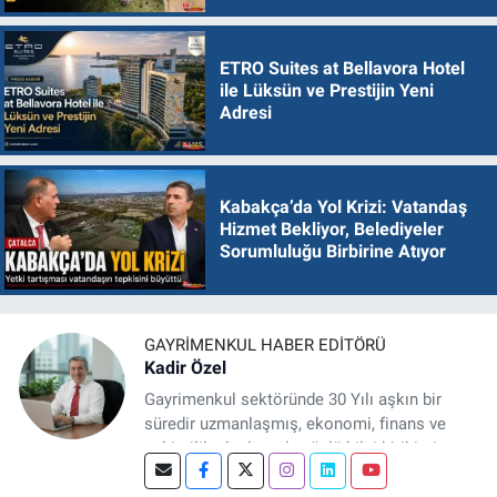
ETRO Suites at Bellavora Hotel
ile Lüksün ve Prestijin Yeni
Adresi
Kabakça’da Yol Krizi: Vatandaş
Hizmet Bekliyor, Belediyeler
Sorumluluğu Birbirine Atıyor
GAYRIMENKUL HABER EDITÖRÜ
Kadir Özel
Gayrimenkul sektöründe 30 Yılı aşkın bir
süredir uzmanlaşmış, ekonomi, finans ve
şehircilik alanlarında güçlü bilgi birikimine
sahip, dijital medya odaklı deneyimli bir