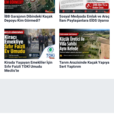
İBB Garajının Dibindeki Kaçak
Sosyal Medyada Emlak ve Araç
Depoyu Kim Görmedi?
İlanı Paylaşanlara EİDS Uyarısı
Kirada Yaşayan Emekliler İçin
Tarım Arazisinde Kaçak Yapıya
Sıfır Faizli TOKİ Umudu
Sert Yaptırım
Meclis’te