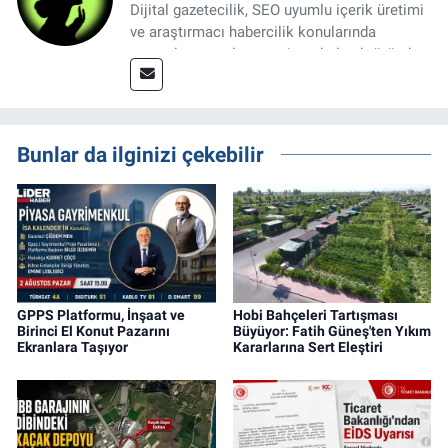
Dijital gazetecilik, SEO uyumlu içerik üretimi
ve araştırmacı habercilik konularında
uzmanlaşmış olup, gayrimenkul sektöründe
şeffaflık ve kamu yararını önceleyen bir yayın
anlayışını benimsemektedir.
Bunlar da ilginizi çekebilir
GPPS Platformu, İnşaat ve
Hobi Bahçeleri Tartışması
Birinci El Konut Pazarını
Büyüyor: Fatih Güneş'ten Yıkım
Ekranlara Taşıyor
Kararlarına Sert Eleştiri