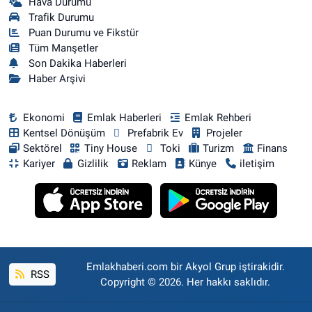
Hava Durumu
Trafik Durumu
Puan Durumu ve Fikstür
Tüm Manşetler
Son Dakika Haberleri
Haber Arşivi
Ekonomi
Emlak Haberleri
Emlak Rehberi
Kentsel Dönüşüm
Prefabrik Ev
Projeler
Sektörel
Tiny House
Toki
Turizm
Finans
Kariyer
Gizlilik
Reklam
Künye
iletişim
Emlakhaberi.com bir Akyol Grup iştirakidir.
RSS
Copyright © 2026. Her hakkı saklıdır.