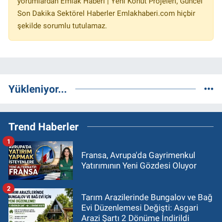
yorumlardan Emlak Haberi | Yeni Konut Projeleri, Güncel
Son Dakika Sektörel Haberler Emlakhaberi.com hiçbir
şekilde sorumlu tutulamaz.
Yükleniyor...
Trend Haberler
1
Fransa, Avrupa'da Gayrimenkul
Yatırımının Yeni Gözdesi Oluyor
2
Tarım Arazilerinde Bungalov ve Bağ
Evi Düzenlemesi Değişti: Asgari
Arazi Şartı 2 Dönüme İndirildi