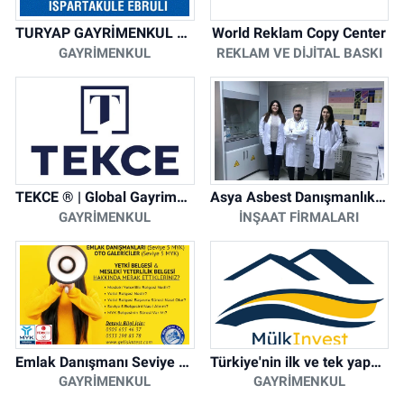
TURYAP GAYRİMENKUL DANIŞMANLIK HİZMETLERİ
World Reklam Copy Center
GAYRIMENKUL
REKLAM VE DIJITAL BASKI
TEKCE ® | Global Gayrimenkul Şirketi
Asya Asbest Danışmanlık - Asbest Söküm ve Asbest Raporu
GAYRIMENKUL
İNŞAAT FIRMALARI
Emlak Danışmanı Seviye 5 Mesleki Yeterlilik Belgesi
Türkiye'nin ilk ve tek yapay zeka destekli arsa ilan platformu
GAYRIMENKUL
GAYRIMENKUL