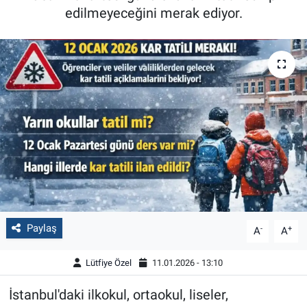
edilmeyeceğini merak ediyor.
Paylaş
-
+
A
A
Lütfiye Özel
11.01.2026 - 13:10
İstanbul'daki ilkokul, ortaokul, liseler,