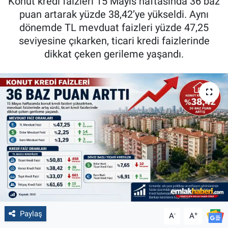
Konut kredi faizleri 15 Mayıs haftasında 36 baz
puan artarak yüzde 38,42’ye yükseldi. Aynı
dönemde TL mevduat faizleri yüzde 47,25
seviyesine çıkarken, ticari kredi faizlerinde
dikkat çeken gerileme yaşandı.
Paylaş
-
+
A
A