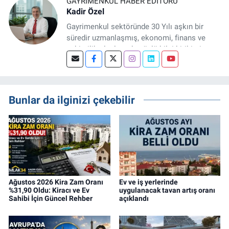
GAYRIMENKUL HABER EDITÖRÜ
Kadir Özel
Gayrimenkul sektöründe 30 Yılı aşkın bir
süredir uzmanlaşmış, ekonomi, finans ve
şehircilik alanlarında güçlü bilgi birikimine
sahip, dijital medya odaklı deneyimli bir
Gayrimenkul Editörüyüm. Konut, arsa, ticari
gayrimenkul, kentsel dönüşüm ve yatırım
projeleri üzerine haber, analiz ve özel
Bunlar da ilginizi çekebilir
dosyalar hazırlama konusunda yetkinim.
Ağustos 2026 Kira Zam Oranı
Ev ve iş yerlerinde
%31,90 Oldu: Kiracı ve Ev
uygulanacak tavan artış oranı
Sahibi İçin Güncel Rehber
açıklandı