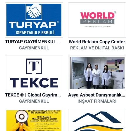
TURYAP GAYRİMENKUL DANIŞMANLIK HİZMETLERİ
World Reklam Copy Center
GAYRIMENKUL
REKLAM VE DIJITAL BASKI
TEKCE ® | Global Gayrimenkul Şirketi
Asya Asbest Danışmanlık - Asbest Söküm ve Asbest Raporu
GAYRIMENKUL
İNŞAAT FIRMALARI