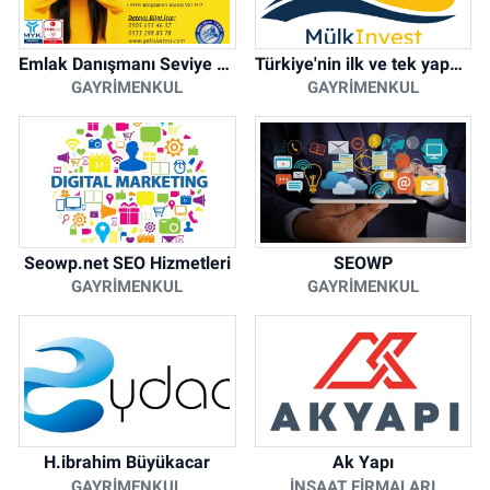
Emlak Danışmanı Seviye 5 Mesleki Yeterlilik Belgesi
Türkiye'nin ilk ve tek yapay zeka destekli arsa ilan platformu
GAYRIMENKUL
GAYRIMENKUL
Seowp.net SEO Hizmetleri
SEOWP
GAYRIMENKUL
GAYRIMENKUL
H.ibrahim Büyükacar
Ak Yapı
GAYRIMENKUL
İNŞAAT FIRMALARI