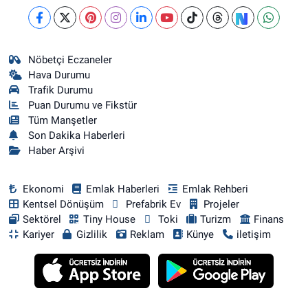
Nöbetçi Eczaneler
Hava Durumu
Trafik Durumu
Puan Durumu ve Fikstür
Tüm Manşetler
Son Dakika Haberleri
Haber Arşivi
Ekonomi
Emlak Haberleri
Emlak Rehberi
Kentsel Dönüşüm
Prefabrik Ev
Projeler
Sektörel
Tiny House
Toki
Turizm
Finans
Kariyer
Gizlilik
Reklam
Künye
iletişim