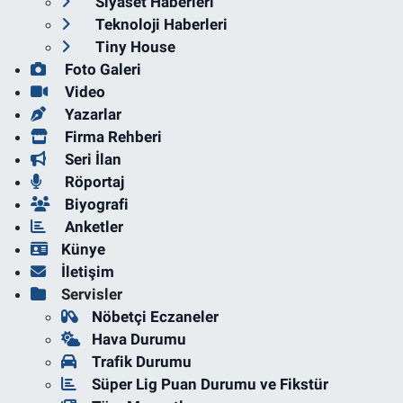
Siyaset Haberleri
Teknoloji Haberleri
Tiny House
Foto Galeri
Video
Yazarlar
Firma Rehberi
Seri İlan
Röportaj
Biyografi
Anketler
Künye
İletişim
Servisler
Nöbetçi Eczaneler
Hava Durumu
Trafik Durumu
Süper Lig Puan Durumu ve Fikstür