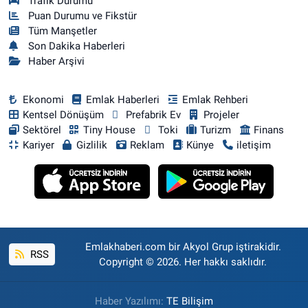
Trafik Durumu
Puan Durumu ve Fikstür
Tüm Manşetler
Son Dakika Haberleri
Haber Arşivi
Ekonomi
Emlak Haberleri
Emlak Rehberi
Kentsel Dönüşüm
Prefabrik Ev
Projeler
Sektörel
Tiny House
Toki
Turizm
Finans
Kariyer
Gizlilik
Reklam
Künye
iletişim
Emlakhaberi.com bir Akyol Grup iştirakidir.
RSS
Copyright © 2026. Her hakkı saklıdır.
Haber Yazılımı:
TE Bilişim