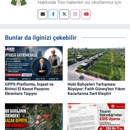
Hakkında Tüm haberleri siz okurlarımız için
detaylıca araştırıp doğru ve yatırıma yönelik
bilgileri sizlerle paylaşan bir haber
editörüyüz.
Bunlar da ilginizi çekebilir
GPPS Platformu, İnşaat ve
Hobi Bahçeleri Tartışması
Birinci El Konut Pazarını
Büyüyor: Fatih Güneş'ten Yıkım
Ekranlara Taşıyor
Kararlarına Sert Eleştiri