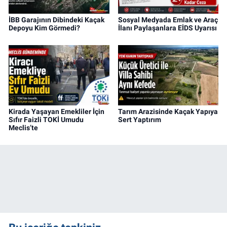
İBB Garajının Dibindeki Kaçak
Sosyal Medyada Emlak ve Araç
Depoyu Kim Görmedi?
İlanı Paylaşanlara EİDS Uyarısı
Kirada Yaşayan Emekliler İçin
Tarım Arazisinde Kaçak Yapıya
Sıfır Faizli TOKİ Umudu
Sert Yaptırım
Meclis’te