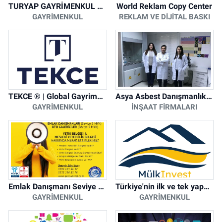
TURYAP GAYRİMENKUL DANIŞMANLIK HİZMETLERİ
World Reklam Copy Center
GAYRIMENKUL
REKLAM VE DIJITAL BASKI
TEKCE ® | Global Gayrimenkul Şirketi
Asya Asbest Danışmanlık - Asbest Söküm ve Asbest Raporu
GAYRIMENKUL
İNŞAAT FIRMALARI
Emlak Danışmanı Seviye 5 Mesleki Yeterlilik Belgesi
Türkiye'nin ilk ve tek yapay zeka destekli arsa ilan platformu
GAYRIMENKUL
GAYRIMENKUL