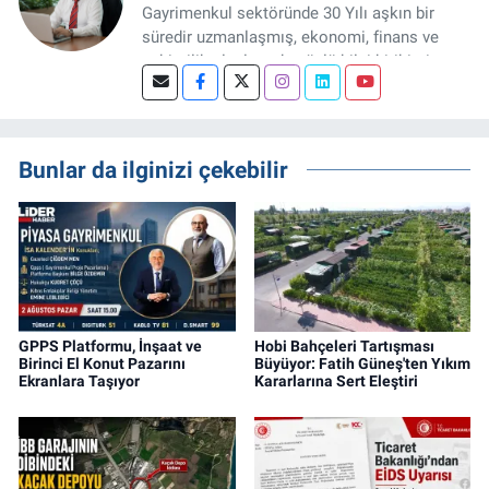
Gayrimenkul sektöründe 30 Yılı aşkın bir
süredir uzmanlaşmış, ekonomi, finans ve
şehircilik alanlarında güçlü bilgi birikimine
sahip, dijital medya odaklı deneyimli bir
Gayrimenkul Editörüyüm. Konut, arsa, ticari
gayrimenkul, kentsel dönüşüm ve yatırım
projeleri üzerine haber, analiz ve özel
Bunlar da ilginizi çekebilir
dosyalar hazırlama konusunda yetkinim.
GPPS Platformu, İnşaat ve
Hobi Bahçeleri Tartışması
Birinci El Konut Pazarını
Büyüyor: Fatih Güneş'ten Yıkım
Ekranlara Taşıyor
Kararlarına Sert Eleştiri