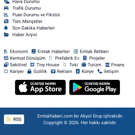
Hava Durumu
Trafik Durumu
Puan Durumu ve Fikstür
Tüm Manşetler
Son Dakika Haberleri
Haber Arşivi
Ekonomi
Emlak Haberleri
Emlak Rehberi
Kentsel Dönüşüm
Prefabrik Ev
Projeler
Sektörel
Tiny House
Toki
Turizm
Finans
Kariyer
Gizlilik
Reklam
Künye
iletişim
Emlakhaberi.com bir Akyol Grup iştirakidir.
RSS
Copyright © 2026. Her hakkı saklıdır.