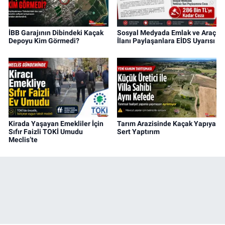
İBB Garajının Dibindeki Kaçak
Sosyal Medyada Emlak ve Araç
Depoyu Kim Görmedi?
İlanı Paylaşanlara EİDS Uyarısı
Kirada Yaşayan Emekliler İçin
Tarım Arazisinde Kaçak Yapıya
Sıfır Faizli TOKİ Umudu
Sert Yaptırım
Meclis’te