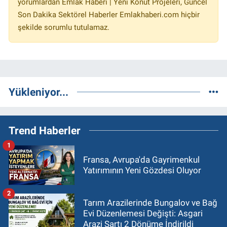
yorumlardan Emlak Haberi | Yeni Konut Projeleri, Güncel
Son Dakika Sektörel Haberler Emlakhaberi.com hiçbir
şekilde sorumlu tutulamaz.
Yükleniyor...
Trend Haberler
1
Fransa, Avrupa'da Gayrimenkul
Yatırımının Yeni Gözdesi Oluyor
2
Tarım Arazilerinde Bungalov ve Bağ
Evi Düzenlemesi Değişti: Asgari
Arazi Şartı 2 Dönüme İndirildi