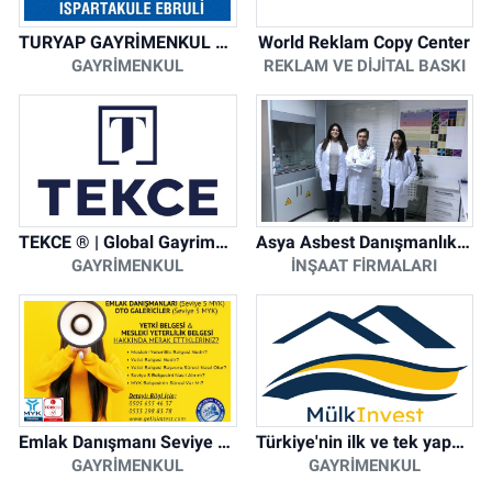
TURYAP GAYRİMENKUL DANIŞMANLIK HİZMETLERİ
World Reklam Copy Center
GAYRIMENKUL
REKLAM VE DIJITAL BASKI
TEKCE ® | Global Gayrimenkul Şirketi
Asya Asbest Danışmanlık - Asbest Söküm ve Asbest Raporu
GAYRIMENKUL
İNŞAAT FIRMALARI
Emlak Danışmanı Seviye 5 Mesleki Yeterlilik Belgesi
Türkiye'nin ilk ve tek yapay zeka destekli arsa ilan platformu
GAYRIMENKUL
GAYRIMENKUL