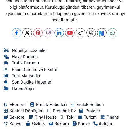
hakkında içerik sunmak üzere kurulmuş bir çevrimiçi haber ve
bilgi platformudur. Kurulduğu günden itibaren, gayrimenkul
piyasasının dinamiklerini takip eden güvenilir bir kaynak olmayı
hedeflemiştir.
Nöbetçi Eczaneler
Hava Durumu
Trafik Durumu
Puan Durumu ve Fikstür
Tüm Manşetler
Son Dakika Haberleri
Haber Arşivi
Ekonomi
Emlak Haberleri
Emlak Rehberi
Kentsel Dönüşüm
Prefabrik Ev
Projeler
Sektörel
Tiny House
Toki
Turizm
Finans
Kariyer
Gizlilik
Reklam
Künye
iletişim