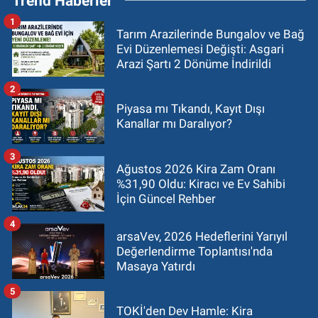
Trend Haberler
1
Tarım Arazilerinde Bungalov ve Bağ
Evi Düzenlemesi Değişti: Asgari
Arazi Şartı 2 Dönüme İndirildi
2
Piyasa mı Tıkandı, Kayıt Dışı
Kanallar mı Daralıyor?
3
Ağustos 2026 Kira Zam Oranı
%31,90 Oldu: Kiracı ve Ev Sahibi
İçin Güncel Rehber
4
arsaVev, 2026 Hedeflerini Yarıyıl
Değerlendirme Toplantısı'nda
Masaya Yatırdı
5
TOKİ'den Dev Hamle: Kira