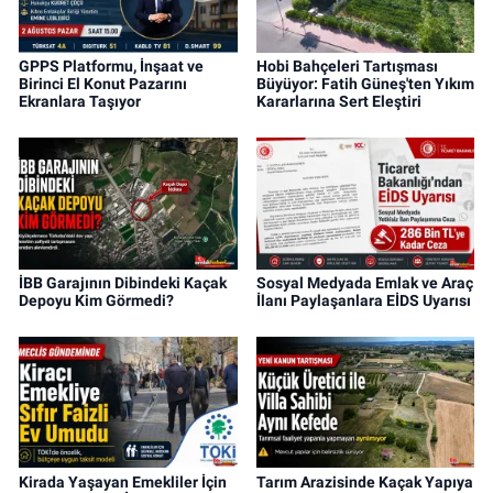
GPPS Platformu, İnşaat ve
Hobi Bahçeleri Tartışması
Birinci El Konut Pazarını
Büyüyor: Fatih Güneş'ten Yıkım
Ekranlara Taşıyor
Kararlarına Sert Eleştiri
İBB Garajının Dibindeki Kaçak
Sosyal Medyada Emlak ve Araç
Depoyu Kim Görmedi?
İlanı Paylaşanlara EİDS Uyarısı
Kirada Yaşayan Emekliler İçin
Tarım Arazisinde Kaçak Yapıya