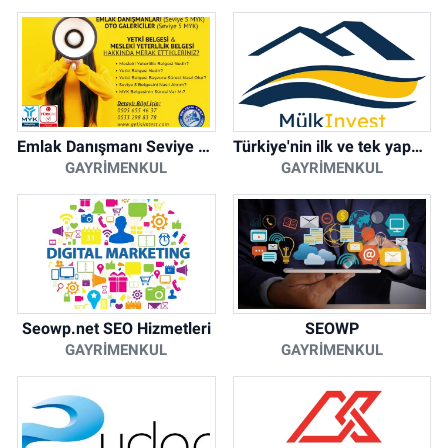
Emlak Danışmanı Seviye 5 Mesleki Yeterlilik Belgesi
Türkiye'nin ilk ve tek yapay zeka destekli arsa ilan platformu
GAYRIMENKUL
GAYRIMENKUL
Seowp.net SEO Hizmetleri
SEOWP
GAYRIMENKUL
GAYRIMENKUL