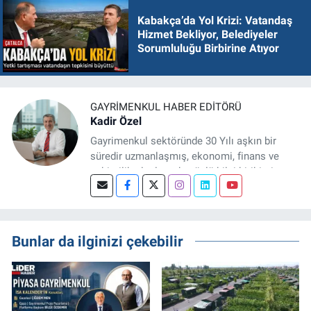
Kabakça’da Yol Krizi: Vatandaş
Hizmet Bekliyor, Belediyeler
Sorumluluğu Birbirine Atıyor
GAYRIMENKUL HABER EDITÖRÜ
Kadir Özel
Gayrimenkul sektöründe 30 Yılı aşkın bir
süredir uzmanlaşmış, ekonomi, finans ve
şehircilik alanlarında güçlü bilgi birikimine
sahip, dijital medya odaklı deneyimli bir
Gayrimenkul Editörüyüm. Konut, arsa, ticari
gayrimenkul, kentsel dönüşüm ve yatırım
projeleri üzerine haber, analiz ve özel
Bunlar da ilginizi çekebilir
dosyalar hazırlama konusunda yetkinim.