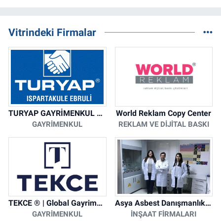
Vitrindeki Firmalar
TURYAP GAYRİMENKUL DANIŞMANLIK HİZMETLERİ
World Reklam Copy Center
GAYRIMENKUL
REKLAM VE DIJITAL BASKI
TEKCE ® | Global Gayrimenkul Şirketi
Asya Asbest Danışmanlık - Asbest Söküm ve Asbest Raporu
GAYRIMENKUL
İNŞAAT FIRMALARI