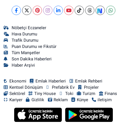
Nöbetçi Eczaneler
Hava Durumu
Trafik Durumu
Puan Durumu ve Fikstür
Tüm Manşetler
Son Dakika Haberleri
Haber Arşivi
Ekonomi
Emlak Haberleri
Emlak Rehberi
Kentsel Dönüşüm
Prefabrik Ev
Projeler
Sektörel
Tiny House
Toki
Turizm
Finans
Kariyer
Gizlilik
Reklam
Künye
iletişim