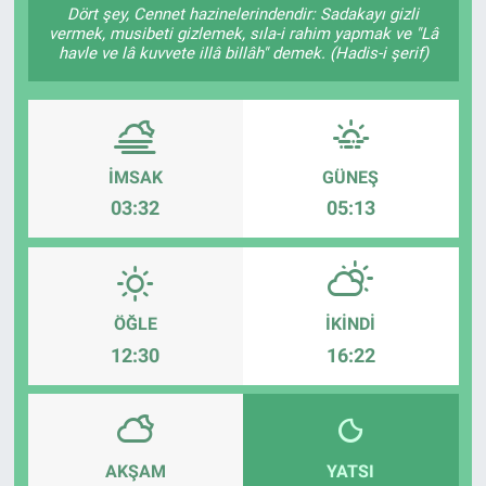
Dört şey, Cennet hazinelerindendir: Sadakayı gizli
vermek, musibeti gizlemek, sıla-i rahim yapmak ve "Lâ
havle ve lâ kuvvete illâ billâh" demek. (Hadis-i şerif)
İMSAK
GÜNEŞ
03:32
05:13
ÖĞLE
İKINDI
12:30
16:22
AKŞAM
YATSI