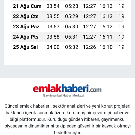
21 Ağu Cum
03:54
05:28
12:27
16:13
19:17
22 Ağu Cts
03:55
05:29
12:27
16:13
19:15
23 Ağu Paz
03:57
05:30
12:27
16:12
19:14
24 Ağu Pts
03:58
05:31
12:27
16:11
19:12
25 Ağu Sal
04:00
05:32
12:26
16:10
19:11
Güncel emlak haberleri, sektör analizleri ve yeni konut projeleri
hakkında içerik sunmak üzere kurulmuş bir çevrimiçi haber ve
bilgi platformudur. Kurulduğu günden itibaren, gayrimenkul
piyasasının dinamiklerini takip eden güvenilir bir kaynak olmayı
hedeflemiştir.