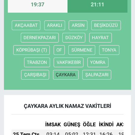
19:37
21:11
AKÇAABAT
ARAKLI
ARSİN
BEŞİKDÜZÜ
DERNEKPAZARI
DÜZKÖY
HAYRAT
KÖPRÜBAŞI (T)
OF
SÜRMENE
TONYA
TRABZON
VAKFIKEBİR
YOMRA
ÇARŞIBAŞI
ÇAYKARA
ŞALPAZARI
ÇAYKARA AYLIK NAMAZ VAKITLERI
İMSAK
GÜNEŞ
ÖĞLE
İKINDI
AKŞAM
25 Tem Cts
03:14
05:02
12:31
16:26
19:49