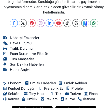
bilgi platformudur. Kurulduğu günden itibaren, gayrimenkul
piyasasının dinamiklerini takip eden güvenilir bir kaynak olmayı
hedeflemiştir.
Nöbetçi Eczaneler
Hava Durumu
Trafik Durumu
Puan Durumu ve Fikstür
Tüm Manşetler
Son Dakika Haberleri
Haber Arşivi
Ekonomi
Emlak Haberleri
Emlak Rehberi
Kentsel Dönüşüm
Prefabrik Ev
Projeler
Sektörel
Tiny House
Toki
Turizm
Finans
Kariyer
Gizlilik
Reklam
Künye
iletişim