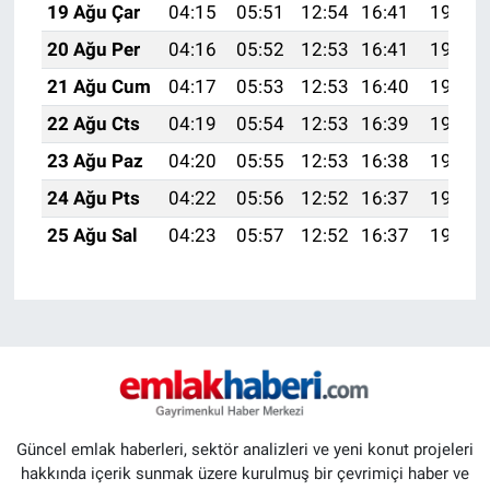
19 Ağu Çar
04:15
05:51
12:54
16:41
19:47
20 Ağu Per
04:16
05:52
12:53
16:41
19:45
21 Ağu Cum
04:17
05:53
12:53
16:40
19:44
22 Ağu Cts
04:19
05:54
12:53
16:39
19:42
23 Ağu Paz
04:20
05:55
12:53
16:38
19:41
24 Ağu Pts
04:22
05:56
12:52
16:37
19:39
25 Ağu Sal
04:23
05:57
12:52
16:37
19:38
Güncel emlak haberleri, sektör analizleri ve yeni konut projeleri
hakkında içerik sunmak üzere kurulmuş bir çevrimiçi haber ve