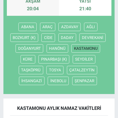
AKŞAM
YATSI
20:04
21:40
ABANA
ARAÇ
AZDAVAY
AĞLI
BOZKURT (K)
CİDE
DADAY
DEVREKANİ
DOĞANYURT
HANÖNÜ
KASTAMONU
KÜRE
PINARBAŞI (K)
SEYDİLER
TAŞKÖPRÜ
TOSYA
ÇATALZEYTİN
İHSANGAZİ
İNEBOLU
ŞENPAZAR
KASTAMONU AYLIK NAMAZ VAKITLERI