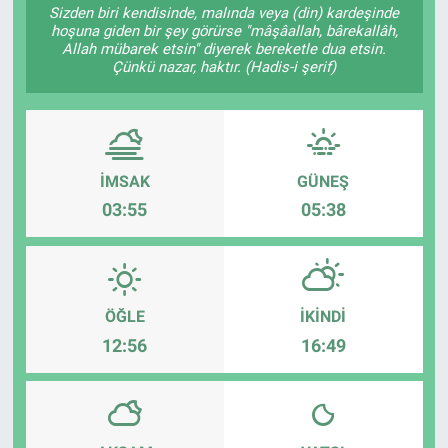
Sizden biri kendisinde, malında veya (din) kardeşinde
hoşuna giden bir şey görürse "mâşâallah, bârekallâh,
Allah mübarek etsin" diyerek bereketle dua etsin.
Çünkü nazar, haktır. (Hadis-i şerif)
İMSAK
GÜNEŞ
03:55
05:38
ÖĞLE
İKINDI
12:56
16:49