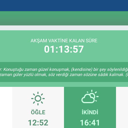
AKŞAM VAKTINE KALAN SÜRE
01:13:57
r: Konuştuğu zaman güzel konuşmak, (kendisine) bir şey söylenildiği
 zaman güler yüzlü olmak, söz verdiği zaman sözüne sâdık kalmak. (H
ÖĞLE
İKINDI
12:52
16:41