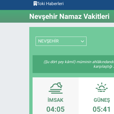
Toki Haberleri
Nevşehir Namaz Vakitleri
NEVŞEHİR
(Şu dört şey kâmil) müminin ahlâkındandı
karşılaştığı
İMSAK
GÜNEŞ
04:05
05:41