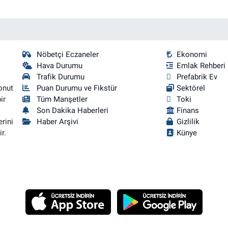
Nöbetçi Eczaneler
Ekonomi
Hava Durumu
Emlak Rehberi
Trafik Durumu
Prefabrik Ev
onut
Puan Durumu ve Fikstür
Sektörel
ir
Tüm Manşetler
Toki
Son Dakika Haberleri
Finans
rini
Haber Arşivi
Gizlilik
r.
Künye