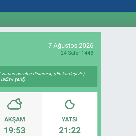
7 Ağustos 2026
24 Safer 1448
 zaman güzelce dinlemek, (din kardeşiyle)
adis-i şerif)
AKŞAM
YATSI
19:53
21:22