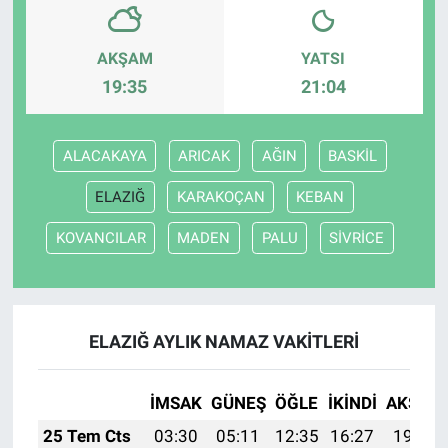
AKŞAM
YATSI
19:35
21:04
ALACAKAYA
ARICAK
AĞIN
BASKİL
ELAZIĞ
KARAKOÇAN
KEBAN
KOVANCILAR
MADEN
PALU
SİVRİCE
ELAZIĞ AYLIK NAMAZ VAKITLERI
İMSAK
GÜNEŞ
ÖĞLE
İKINDI
AKŞAM
25 Tem Cts
03:30
05:11
12:35
16:27
19:48