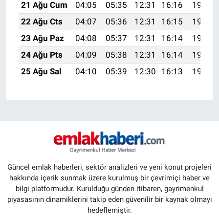
21 Ağu Cum
04:05
05:35
12:31
16:16
19:18
22 Ağu Cts
04:07
05:36
12:31
16:15
19:16
23 Ağu Paz
04:08
05:37
12:31
16:14
19:15
24 Ağu Pts
04:09
05:38
12:31
16:14
19:13
25 Ağu Sal
04:10
05:39
12:30
16:13
19:12
Güncel emlak haberleri, sektör analizleri ve yeni konut projeleri
hakkında içerik sunmak üzere kurulmuş bir çevrimiçi haber ve
bilgi platformudur. Kurulduğu günden itibaren, gayrimenkul
piyasasının dinamiklerini takip eden güvenilir bir kaynak olmayı
hedeflemiştir.