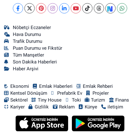
Nöbetçi Eczaneler
Hava Durumu
Trafik Durumu
Puan Durumu ve Fikstür
Tüm Manşetler
Son Dakika Haberleri
Haber Arşivi
Ekonomi
Emlak Haberleri
Emlak Rehberi
Kentsel Dönüşüm
Prefabrik Ev
Projeler
Sektörel
Tiny House
Toki
Turizm
Finans
Kariyer
Gizlilik
Reklam
Künye
iletişim