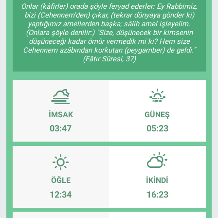
Onlar (kâfirler) orada şöyle feryad ederler: Ey Rabbimiz,
bizi (Cehennem'den) çıkar, (tekrar dünyaya gönder ki)
yaptığımız amellerden başka; sâlih amel işleyelim.
(Onlara şöyle denilir:) "Size, düşünecek bir kimsenin
düşüneceği kadar ömür vermedik mi ki? Hem size
Cehennem azâbından korkutan (peygamber) de geldi."
(Fâtır Sûresi, 37)
İMSAK
GÜNEŞ
03:47
05:23
ÖĞLE
İKINDI
12:34
16:23