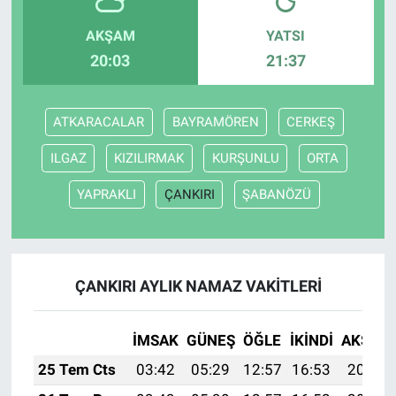
AKŞAM
YATSI
20:03
21:37
ATKARACALAR
BAYRAMÖREN
CERKEŞ
ILGAZ
KIZILIRMAK
KURŞUNLU
ORTA
YAPRAKLI
ÇANKIRI
ŞABANÖZÜ
ÇANKIRI AYLIK NAMAZ VAKITLERI
İMSAK
GÜNEŞ
ÖĞLE
İKINDI
AKŞAM
25 Tem Cts
03:42
05:29
12:57
16:53
20:15