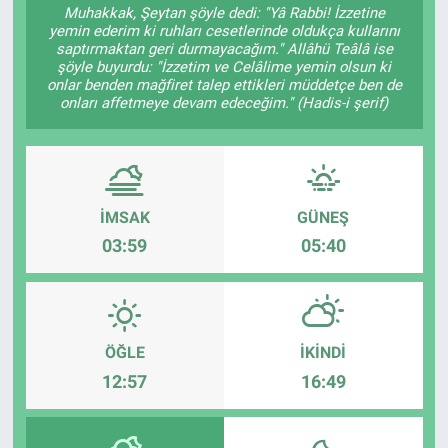
Muhakkak, Şeytan şöyle dedi: "Yâ Rabbi! İzzetine
yemin ederim ki ruhları cesetlerinde oldukça kullarını
saptırmaktan geri durmayacağım." Allâhü Teâlâ ise
şöyle buyurdu: "İzzetim ve Celâlime yemin olsun ki
onlar benden mağfiret talep ettikleri müddetçe ben de
onları affetmeye devam edeceğim." (Hadis-i şerif)
İMSAK
GÜNEŞ
03:59
05:40
ÖĞLE
İKINDI
12:57
16:49