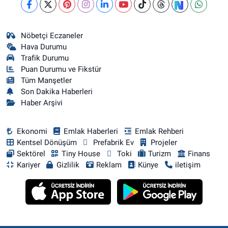
Nöbetçi Eczaneler
Hava Durumu
Trafik Durumu
Puan Durumu ve Fikstür
Tüm Manşetler
Son Dakika Haberleri
Haber Arşivi
Ekonomi
Emlak Haberleri
Emlak Rehberi
Kentsel Dönüşüm
Prefabrik Ev
Projeler
Sektörel
Tiny House
Toki
Turizm
Finans
Kariyer
Gizlilik
Reklam
Künye
iletişim