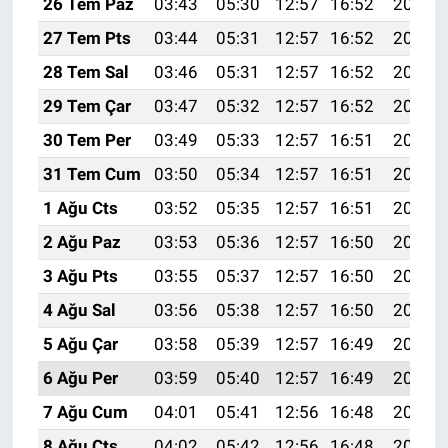
26 Tem Paz
03:43
05:30
12:57
16:52
20:15
27 Tem Pts
03:44
05:31
12:57
16:52
20:14
28 Tem Sal
03:46
05:31
12:57
16:52
20:13
29 Tem Çar
03:47
05:32
12:57
16:52
20:12
30 Tem Per
03:49
05:33
12:57
16:51
20:11
31 Tem Cum
03:50
05:34
12:57
16:51
20:10
1 Ağu Cts
03:52
05:35
12:57
16:51
20:09
2 Ağu Paz
03:53
05:36
12:57
16:50
20:08
3 Ağu Pts
03:55
05:37
12:57
16:50
20:07
4 Ağu Sal
03:56
05:38
12:57
16:50
20:05
5 Ağu Çar
03:58
05:39
12:57
16:49
20:04
6 Ağu Per
03:59
05:40
12:57
16:49
20:03
7 Ağu Cum
04:01
05:41
12:56
16:48
20:02
8 Ağu Cts
04:02
05:42
12:56
16:48
20:01