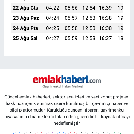
22 Ağu Cts
04:22
05:56
12:54
16:39
19:42
23 Ağu Paz
04:24
05:57
12:53
16:38
19:40
24 Ağu Pts
04:25
05:58
12:53
16:38
19:39
25 Ağu Sal
04:27
05:59
12:53
16:37
19:37
Güncel emlak haberleri, sektör analizleri ve yeni konut projeleri
hakkında içerik sunmak üzere kurulmuş bir çevrimiçi haber ve
bilgi platformudur. Kurulduğu günden itibaren, gayrimenkul
piyasasının dinamiklerini takip eden güvenilir bir kaynak olmayı
hedeflemiştir.