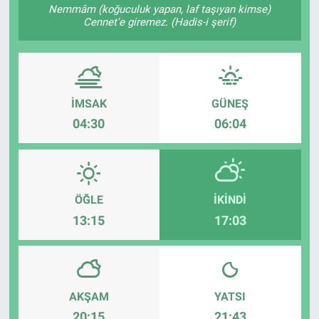
Nemmâm (koğuculuk yapan, laf taşıyan kimse)
Cennet'e giremez. (Hadis-i şerif)
İMSAK
GÜNEŞ
04:30
06:04
ÖĞLE
İKINDI
13:15
17:03
AKŞAM
YATSI
20:15
21:43