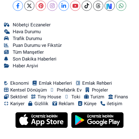
Nöbetçi Eczaneler
Hava Durumu
Trafik Durumu
Puan Durumu ve Fikstür
Tüm Manşetler
Son Dakika Haberleri
Haber Arşivi
Ekonomi
Emlak Haberleri
Emlak Rehberi
Kentsel Dönüşüm
Prefabrik Ev
Projeler
Sektörel
Tiny House
Toki
Turizm
Finans
Kariyer
Gizlilik
Reklam
Künye
iletişim