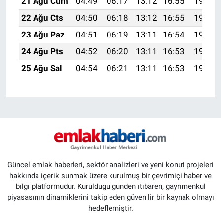
21 Ağu Cum
04:49
06:17
13:12
16:55
19:57
22 Ağu Cts
04:50
06:18
13:12
16:55
19:56
23 Ağu Paz
04:51
06:19
13:11
16:54
19:54
24 Ağu Pts
04:52
06:20
13:11
16:53
19:53
25 Ağu Sal
04:54
06:21
13:11
16:53
19:51
Güncel emlak haberleri, sektör analizleri ve yeni konut projeleri
hakkında içerik sunmak üzere kurulmuş bir çevrimiçi haber ve
bilgi platformudur. Kurulduğu günden itibaren, gayrimenkul
piyasasının dinamiklerini takip eden güvenilir bir kaynak olmayı
hedeflemiştir.