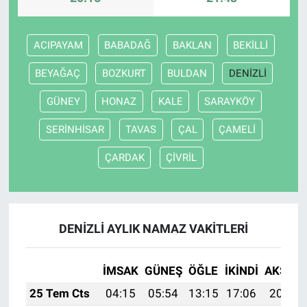
ACIPAYAM
BABADAĞ
BAKLAN
BEKİLLİ
BEYAĞAÇ
BOZKURT
BULDAN
DENİZLİ
GÜNEY
HONAZ
KALE
SARAYKÖY
SERİNHİSAR
TAVAS
ÇAL
ÇAMELİ
ÇARDAK
ÇİVRİL
DENİZLİ AYLIK NAMAZ VAKITLERI
İMSAK
GÜNEŞ
ÖĞLE
İKINDI
AKŞAM
25 Tem Cts
04:15
05:54
13:15
17:06
20:26