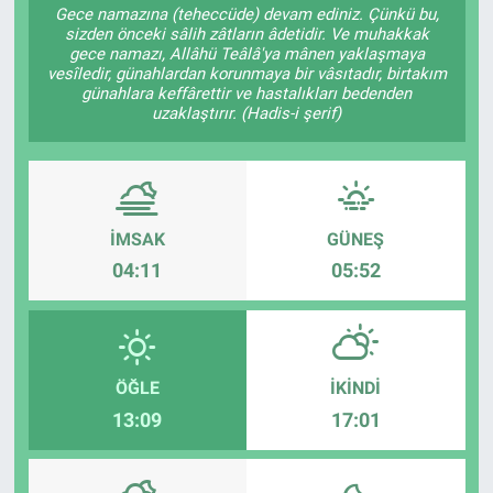
Gece namazına (teheccüde) devam ediniz. Çünkü bu,
sizden önceki sâlih zâtların âdetidir. Ve muhakkak
gece namazı, Allâhü Teâlâ'ya mânen yaklaşmaya
vesîledir, günahlardan korunmaya bir vâsıtadır, birtakım
günahlara keffârettir ve hastalıkları bedenden
uzaklaştırır. (Hadis-i şerif)
İMSAK
GÜNEŞ
04:11
05:52
ÖĞLE
İKINDI
13:09
17:01