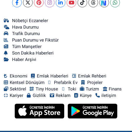
Nöbetçi Eczaneler
Hava Durumu
Trafik Durumu
Puan Durumu ve Fikstür
Tüm Manşetler
Son Dakika Haberleri
Haber Arşivi
Ekonomi
Emlak Haberleri
Emlak Rehberi
Kentsel Dönüşüm
Prefabrik Ev
Projeler
Sektörel
Tiny House
Toki
Turizm
Finans
Kariyer
Gizlilik
Reklam
Künye
iletişim