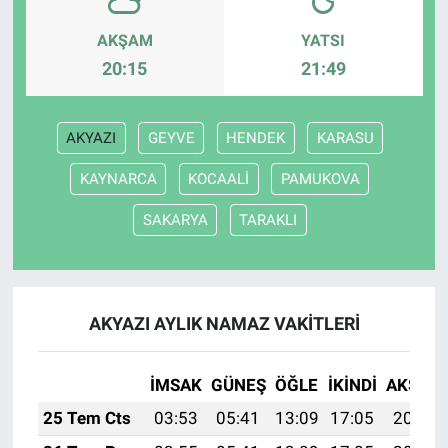
AKŞAM
YATSI
20:15
21:49
AKYAZI
GEYVE
HENDEK
KARASU
KAYNARCA
KOCAALİ
PAMUKOVA
SAKARYA
TARAKLI
AKYAZI AYLIK NAMAZ VAKITLERI
İMSAK
GÜNEŞ
ÖĞLE
İKINDI
AKŞAM
25 Tem Cts
03:53
05:41
13:09
17:05
20:28