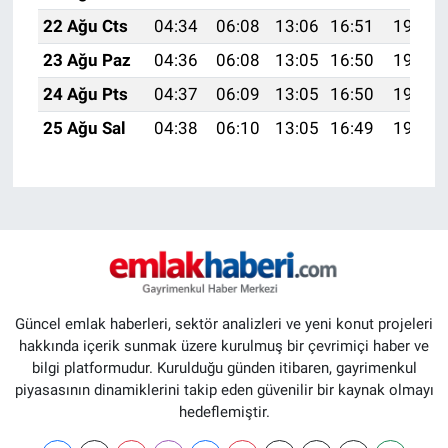
22 Ağu Cts
04:34
06:08
13:06
16:51
19:54
23 Ağu Paz
04:36
06:08
13:05
16:50
19:52
24 Ağu Pts
04:37
06:09
13:05
16:50
19:51
25 Ağu Sal
04:38
06:10
13:05
16:49
19:49
Güncel emlak haberleri, sektör analizleri ve yeni konut projeleri
hakkında içerik sunmak üzere kurulmuş bir çevrimiçi haber ve
bilgi platformudur. Kurulduğu günden itibaren, gayrimenkul
piyasasının dinamiklerini takip eden güvenilir bir kaynak olmayı
hedeflemiştir.