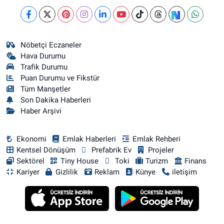
Nöbetçi Eczaneler
Hava Durumu
Trafik Durumu
Puan Durumu ve Fikstür
Tüm Manşetler
Son Dakika Haberleri
Haber Arşivi
Ekonomi
Emlak Haberleri
Emlak Rehberi
Kentsel Dönüşüm
Prefabrik Ev
Projeler
Sektörel
Tiny House
Toki
Turizm
Finans
Kariyer
Gizlilik
Reklam
Künye
iletişim