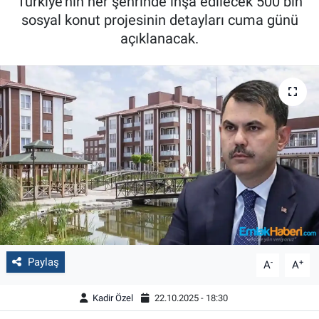
Türkiye'nin her şehrinde inşa edilecek 500 bin
sosyal konut projesinin detayları cuma günü
açıklanacak.
Paylaş
-
+
A
A
Kadir Özel
22.10.2025 - 18:30