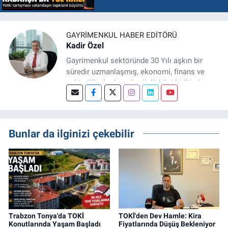
GAYRIMENKUL HABER EDITÖRÜ
Kadir Özel
Gayrimenkul sektöründe 30 Yılı aşkın bir
süredir uzmanlaşmış, ekonomi, finans ve
şehircilik alanlarında güçlü bilgi birikimine
sahip, dijital medya odaklı deneyimli bir
Gayrimenkul Editörüyüm. Konut, arsa, ticari
gayrimenkul, kentsel dönüşüm ve yatırım
projeleri üzerine haber, analiz ve özel
Bunlar da ilginizi çekebilir
dosyalar hazırlama konusunda yetkinim.
Trabzon Tonya'da TOKİ
TOKİ'den Dev Hamle: Kira
Konutlarında Yaşam Başladı
Fiyatlarında Düşüş Bekleniyor