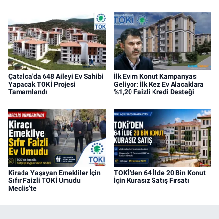
Çatalca'da 648 Aileyi Ev Sahibi
İlk Evim Konut Kampanyası
Yapacak TOKİ Projesi
Geliyor: İlk Kez Ev Alacaklara
Tamamlandı
%1,20 Faizli Kredi Desteği
Kirada Yaşayan Emekliler İçin
TOKİ’den 64 İlde 20 Bin Konut
Sıfır Faizli TOKİ Umudu
İçin Kurasız Satış Fırsatı
Meclis’te