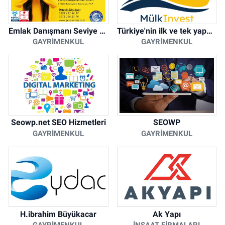
Emlak Danışmanı Seviye 5 Mesleki Yeterlilik Belgesi
Türkiye'nin ilk ve tek yapay zeka destekli arsa ilan platformu
GAYRIMENKUL
GAYRIMENKUL
Seowp.net SEO Hizmetleri
SEOWP
GAYRIMENKUL
GAYRIMENKUL
H.ibrahim Büyükacar
Ak Yapı
GAYRIMENKUL
İNŞAAT FIRMALARI