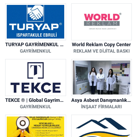
TURYAP GAYRİMENKUL DANIŞMANLIK HİZMETLERİ
World Reklam Copy Center
GAYRIMENKUL
REKLAM VE DIJITAL BASKI
TEKCE ® | Global Gayrimenkul Şirketi
Asya Asbest Danışmanlık - Asbest Söküm ve Asbest Raporu
GAYRIMENKUL
İNŞAAT FIRMALARI