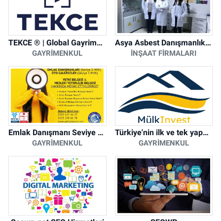
TEKCE ® | Global Gayrimenkul Şirketi
Asya Asbest Danışmanlık - Asbest Söküm ve Asbest Raporu
GAYRIMENKUL
İNŞAAT FIRMALARI
Emlak Danışmanı Seviye 5 Mesleki Yeterlilik Belgesi
Türkiye'nin ilk ve tek yapay zeka destekli arsa ilan platformu
GAYRIMENKUL
GAYRIMENKUL