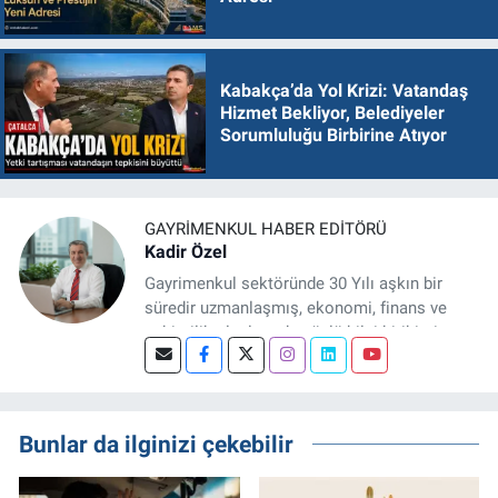
Kabakça’da Yol Krizi: Vatandaş
Hizmet Bekliyor, Belediyeler
Sorumluluğu Birbirine Atıyor
GAYRIMENKUL HABER EDITÖRÜ
Kadir Özel
Gayrimenkul sektöründe 30 Yılı aşkın bir
süredir uzmanlaşmış, ekonomi, finans ve
şehircilik alanlarında güçlü bilgi birikimine
sahip, dijital medya odaklı deneyimli bir
Gayrimenkul Editörüyüm. Konut, arsa, ticari
gayrimenkul, kentsel dönüşüm ve yatırım
projeleri üzerine haber, analiz ve özel
Bunlar da ilginizi çekebilir
dosyalar hazırlama konusunda yetkinim.