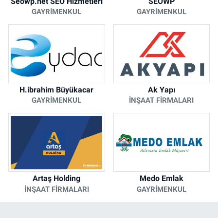
Seowp.net SEO Hizmetleri
SEOWP
GAYRIMENKUL
GAYRIMENKUL
H.ibrahim Büyükacar
Ak Yapı
GAYRIMENKUL
İNŞAAT FIRMALARI
Artaş Holding
Medo Emlak
İNŞAAT FIRMALARI
GAYRIMENKUL