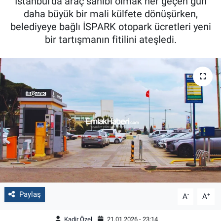
İstanbul’da araç sahibi olmak her geçen gün
daha büyük bir mali külfete dönüşürken,
belediyeye bağlı İSPARK otopark ücretleri yeni
bir tartışmanın fitilini ateşledi.
Paylaş
-
+
A
A
Kadir Özel
21.01.2026 - 23:14