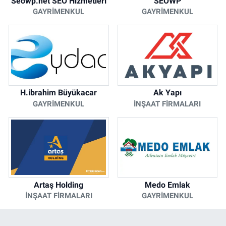
Seowp.net SEO Hizmetleri
SEOWP
GAYRIMENKUL
GAYRIMENKUL
H.ibrahim Büyükacar
Ak Yapı
GAYRIMENKUL
İNŞAAT FIRMALARI
Artaş Holding
Medo Emlak
İNŞAAT FIRMALARI
GAYRIMENKUL