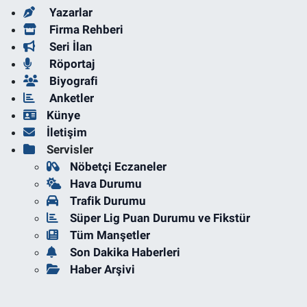
Yazarlar
Firma Rehberi
Seri İlan
Röportaj
Biyografi
Anketler
Künye
İletişim
Servisler
Nöbetçi Eczaneler
Hava Durumu
Trafik Durumu
Süper Lig Puan Durumu ve Fikstür
Tüm Manşetler
Son Dakika Haberleri
Haber Arşivi