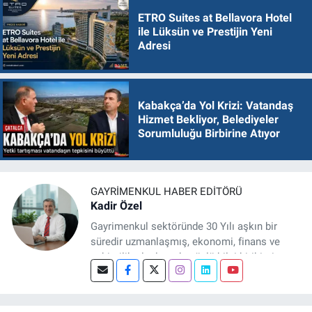
ETRO Suites at Bellavora Hotel
ile Lüksün ve Prestijin Yeni
Adresi
Kabakça’da Yol Krizi: Vatandaş
Hizmet Bekliyor, Belediyeler
Sorumluluğu Birbirine Atıyor
GAYRIMENKUL HABER EDITÖRÜ
Kadir Özel
Gayrimenkul sektöründe 30 Yılı aşkın bir
süredir uzmanlaşmış, ekonomi, finans ve
şehircilik alanlarında güçlü bilgi birikimine
sahip, dijital medya odaklı deneyimli bir
Gayrimenkul Editörüyüm. Konut, arsa, ticari
gayrimenkul, kentsel dönüşüm ve yatırım