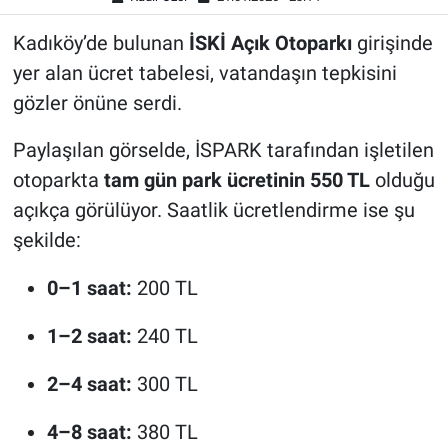
Kadıköy’de bulunan
İSKİ Açık Otoparkı
girişinde
yer alan ücret tabelesi, vatandaşın tepkisini
gözler önüne serdi.
Paylaşılan görselde, İSPARK tarafından işletilen
otoparkta
tam gün park ücretinin 550 TL
olduğu
açıkça görülüyor. Saatlik ücretlendirme ise şu
şekilde:
0–1 saat:
200 TL
1–2 saat:
240 TL
2–4 saat:
300 TL
4–8 saat:
380 TL