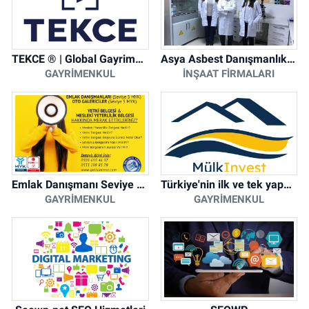
TEKCE ® | Global Gayrimenkul Şirketi
Asya Asbest Danışmanlık - Asbest Söküm ve Asbest Raporu
GAYRIMENKUL
İNŞAAT FIRMALARI
Emlak Danışmanı Seviye 5 Mesleki Yeterlilik Belgesi
Türkiye'nin ilk ve tek yapay zeka destekli arsa ilan platformu
GAYRIMENKUL
GAYRIMENKUL