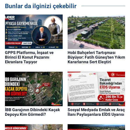
projeleri üzerine haber, analiz ve özel
Bunlar da ilginizi çekebilir
dosyalar hazırlama konusunda yetkinim.
GPPS Platformu, İnşaat ve
Hobi Bahçeleri Tartışması
Birinci El Konut Pazarını
Büyüyor: Fatih Güneş'ten Yıkım
Ekranlara Taşıyor
Kararlarına Sert Eleştiri
İBB Garajının Dibindeki Kaçak
Sosyal Medyada Emlak ve Araç
Depoyu Kim Görmedi?
İlanı Paylaşanlara EİDS Uyarısı