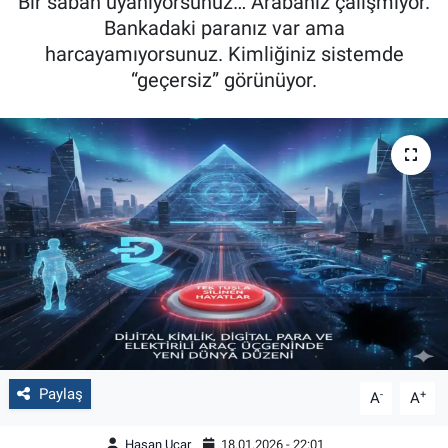
Bir sabah uyanıyorsunuz… Arabanız çalışmıyor.
Bankadaki paranız var ama
harcayamıyorsunuz. Kimliğiniz sistemde
“geçersiz” görünüyor.
Paylaş
-
+
A
A
Hasan Uçar
18.01.2026 - 22:01