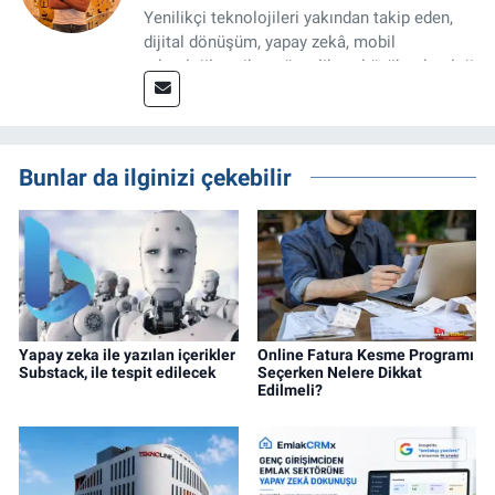
Yenilikçi teknolojileri yakından takip eden,
dijital dönüşüm, yapay zekâ, mobil
teknolojiler, siber güvenlik ve büyük teknoloji
şirketleri üzerine uzmanlaşmış deneyimli bir
teknoloji haber editörüyüm. Hızla değişen
dijital dünyada doğru, tarafsız ve SEO uyumlu
içerikler üreterek okuyucuya güvenilir bilgi
Bunlar da ilginizi çekebilir
sunmayı temel ilke edindim.
Yapay zeka ile yazılan içerikler
Online Fatura Kesme Programı
Substack, ile tespit edilecek
Seçerken Nelere Dikkat
Edilmeli?