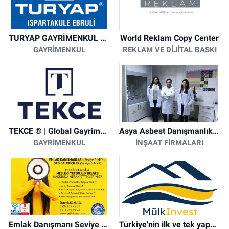
TURYAP GAYRİMENKUL DANIŞMANLIK HİZMETLERİ
World Reklam Copy Center
GAYRIMENKUL
REKLAM VE DIJITAL BASKI
TEKCE ® | Global Gayrimenkul Şirketi
Asya Asbest Danışmanlık - Asbest Söküm ve Asbest Raporu
GAYRIMENKUL
İNŞAAT FIRMALARI
Emlak Danışmanı Seviye 5 Mesleki Yeterlilik Belgesi
Türkiye'nin ilk ve tek yapay zeka destekli arsa ilan platformu