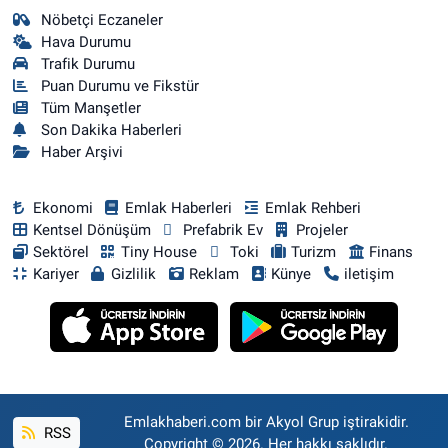
Nöbetçi Eczaneler
Hava Durumu
Trafik Durumu
Puan Durumu ve Fikstür
Tüm Manşetler
Son Dakika Haberleri
Haber Arşivi
Ekonomi
Emlak Haberleri
Emlak Rehberi
Kentsel Dönüşüm
Prefabrik Ev
Projeler
Sektörel
Tiny House
Toki
Turizm
Finans
Kariyer
Gizlilik
Reklam
Künye
iletişim
Emlakhaberi.com bir Akyol Grup iştirakidir.
RSS
Copyright © 2026. Her hakkı saklıdır.