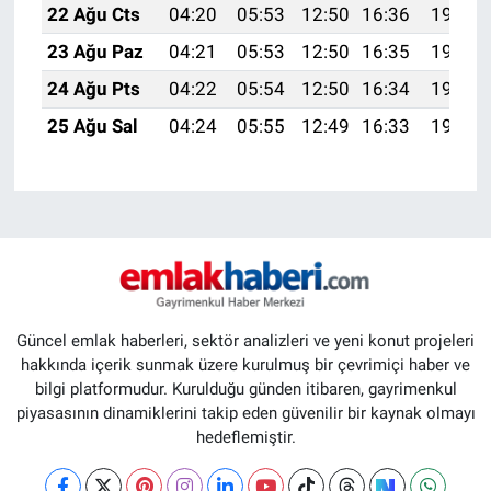
22 Ağu Cts
04:20
05:53
12:50
16:36
19:38
23 Ağu Paz
04:21
05:53
12:50
16:35
19:36
24 Ağu Pts
04:22
05:54
12:50
16:34
19:35
25 Ağu Sal
04:24
05:55
12:49
16:33
19:33
Güncel emlak haberleri, sektör analizleri ve yeni konut projeleri
hakkında içerik sunmak üzere kurulmuş bir çevrimiçi haber ve
bilgi platformudur. Kurulduğu günden itibaren, gayrimenkul
piyasasının dinamiklerini takip eden güvenilir bir kaynak olmayı
hedeflemiştir.