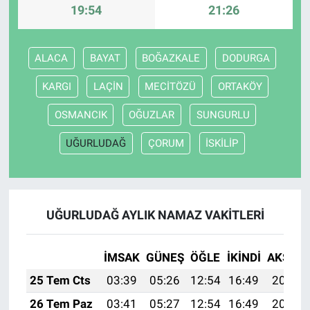
19:54
21:26
ALACA
BAYAT
BOĞAZKALE
DODURGA
KARGI
LAÇİN
MECİTÖZÜ
ORTAKÖY
OSMANCIK
OĞUZLAR
SUNGURLU
UĞURLUDAĞ
ÇORUM
İSKİLİP
UĞURLUDAĞ AYLIK NAMAZ VAKITLERI
İMSAK
GÜNEŞ
ÖĞLE
İKINDI
AKŞAM
25 Tem Cts
03:39
05:26
12:54
16:49
20:12
26 Tem Paz
03:41
05:27
12:54
16:49
20:11