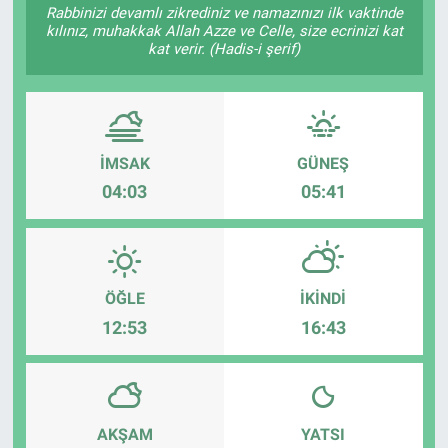
Rabbinizi devamlı zikrediniz ve namazınızı ilk vaktinde
kılınız, muhakkak Allah Azze ve Celle, size ecrinizi kat
kat verir. (Hadis-i şerif)
İMSAK
GÜNEŞ
04:03
05:41
ÖĞLE
İKINDI
12:53
16:43
AKŞAM
YATSI