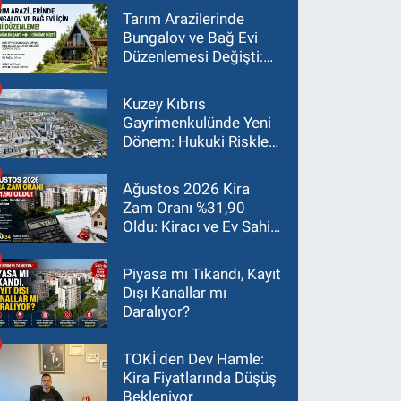
Tarım Arazilerinde
Bungalov ve Bağ Evi
Düzenlemesi Değişti:
Asgari Arazi Şartı 2
Dönüme İndirildi
Kuzey Kıbrıs
Gayrimenkulünde Yeni
Dönem: Hukuki Riskler
Yatırım Kararlarını
Değiştiriyor
Ağustos 2026 Kira
Zam Oranı %31,90
Oldu: Kiracı ve Ev Sahibi
İçin Güncel Rehber
Piyasa mı Tıkandı, Kayıt
Dışı Kanallar mı
Daralıyor?
TOKİ'den Dev Hamle:
Kira Fiyatlarında Düşüş
Bekleniyor