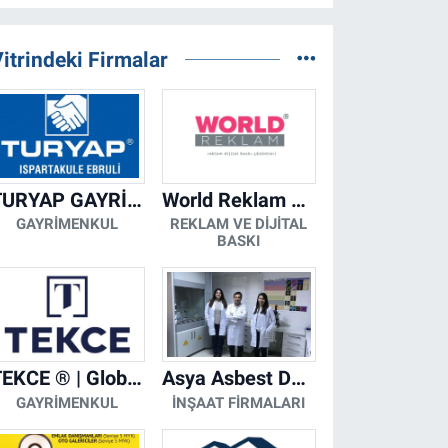
itrindeki Firmalar
TURYAP GAYRİMENKUL DANIŞMANLIK HİZMETLERİ
World Reklam Copy Center
GAYRIMENKUL
REKLAM VE DIJITAL
BASKI
TEKCE ® | Global Gayrimenkul Şirketi
Asya Asbest Danışmanlık - Asbest Söküm ve Asbest Raporu
GAYRIMENKUL
İNŞAAT FIRMALARI