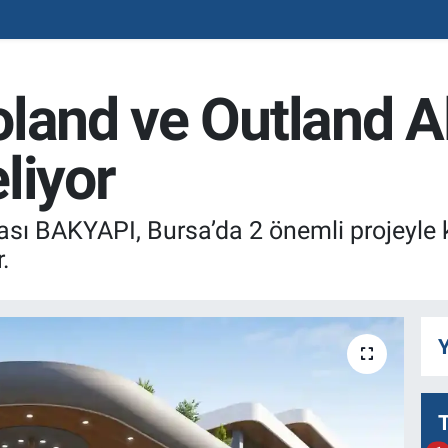
land ve Outland Al
liyor
sı BAKYAPI, Bursa’da 2 önemli projeyle ke
.
Y