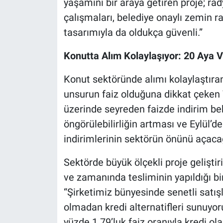
yaşamını bir araya getiren proje; r
çalışmaları, belediye onaylı zemin 
tasarımıyla da oldukça güvenli.”
Konutta Alım Kolaylaşıyor: 20 Aya V
Konut sektöründe alımı kolaylaştıra
unsurun faiz olduğuna dikkat çeken 
üzerinde seyreden faizde indirim bekl
öngörülebilirliğin artması ve Eylül’de
indirimlerinin sektörün önünü açacağ
Sektörde büyük ölçekli proje geliştirici
ve zamanında tesliminin yapıldığı bi
“Şirketimiz bünyesinde senetli satı
olmadan kredi alternatifleri sunuyor
yüzde 1.79’luk faiz oranıyla kredi ol