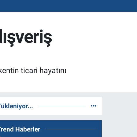
ışveriş
ntin ticari hayatını
ükleniyor...
Trend Haberler