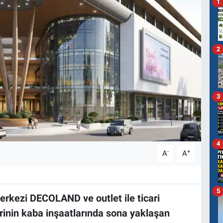
1
2
3
4
-
+
A
A
5
erkezi DECOLAND ve outlet ile ticari
inin kaba inşaatlarında sona yaklaşan