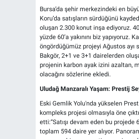
Bursa’da şehir merkezindeki en büyü
Koru’da satışların sürdüğünü kayde
oluşan 2.300 konut inşa ediyoruz. 4
yüzde 60’a yakınını biz yapıyoruz. K
öngördüğümüz projeyi Ağustos ayı so
Bakgör, 2+1 ve 3+1 dairelerden oluşan
projenin karbon ayak izini azaltan, 
olacağını sözlerine ekledi.
Uludağ Manzaralı Yaşam: Prestij Se
Eski Gemlik Yolu'nda yükselen Prestij
kompleks projesi olmasıyla öne çıkt
etti:“Satışı devam eden bu projede 6
toplam 594 daire yer alıyor. Panoram