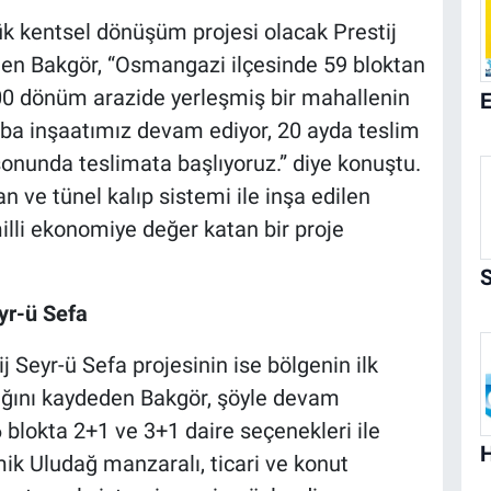
k kentsel dönüşüm projesi olacak Prestij
den Bakgör, “Osmangazi ilçesinde 59 bloktan
00 dönüm arazide yerleşmiş bir mahallenin
aba inşaatımız devam ediyor, 20 ayda teslim
nunda teslimata başlıyoruz.” diye konuştu.
 ve tünel kalıp sistemi ile inşa edilen
milli ekonomiye değer katan bir proje
yr-ü Sefa
 Seyr-ü Sefa projesinin ise bölgenin ilk
ığını kaydeden Bakgör, şöyle devam
 blokta 2+1 ve 3+1 daire seçenekleri ile
ik Uludağ manzaralı, ticari ve konut