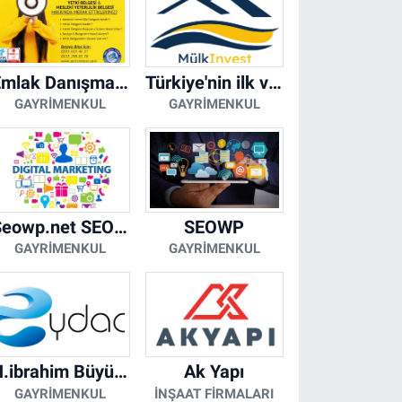
Emlak Danışmanı Seviye 5 Mesleki Yeterlilik Belgesi
Türkiye'nin ilk ve tek yapay zeka destekli arsa ilan platformu
GAYRIMENKUL
GAYRIMENKUL
Seowp.net SEO Hizmetleri
SEOWP
GAYRIMENKUL
GAYRIMENKUL
H.ibrahim Büyükacar
Ak Yapı
GAYRIMENKUL
İNŞAAT FIRMALARI