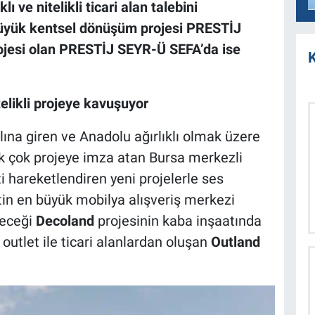
ı ve nitelikli ticari alan talebini
 büyük kentsel dönüşüm projesi PRESTİJ
ojesi olan PRESTİJ SEYR-Ü SEFA’da ise
K
telikli projeye kavuşuyor
lına giren ve Anadolu ağırlıklı olmak üzere
k çok projeye imza atan Bursa merkezli
 hareketlendiren yeni projelerle ses
ntin en büyük mobilya alışveriş merkezi
receği
Decoland
projesinin kaba inşaatında
 outlet ile ticari alanlardan oluşan
Outland