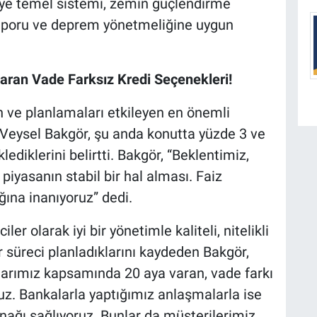
adye temel sistemi, zemin güçlendirme
raporu ve deprem yönetmeliğine uygun
aran Vade Farksız Kredi Seçenekleri!
n ve planlamaları etkileyen en önemli
Veysel Bakgör, şu anda konutta yüzde 3 ve
ediklerini belirtti. Bakgör, “Beklentimiz,
 piyasanın stabil bir hal alması. Faiz
ına inanıyoruz” dedi.
ler olarak iyi bir yönetimle kaliteli, nitelikli
r süreci planladıklarını kaydeden Bakgör,
şlarımız kapsamında 20 aya varan, vade farkı
uz. Bankalarla yaptığımız anlaşmalarla ise
anağı sağlıyoruz. Bunlar da müşterilerimiz