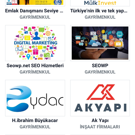
Emlak Danışmanı Seviye 5 Mesleki Yeterlilik Belgesi
Türkiye'nin ilk ve tek yapay zeka destekli arsa ilan platformu
GAYRIMENKUL
GAYRIMENKUL
Seowp.net SEO Hizmetleri
SEOWP
GAYRIMENKUL
GAYRIMENKUL
H.ibrahim Büyükacar
Ak Yapı
GAYRIMENKUL
İNŞAAT FIRMALARI