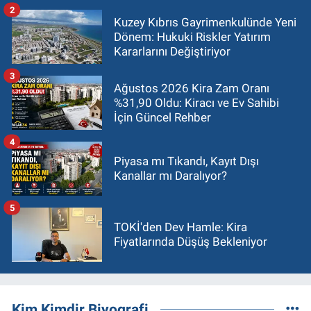
2
Kuzey Kıbrıs Gayrimenkulünde Yeni
Dönem: Hukuki Riskler Yatırım
Kararlarını Değiştiriyor
3
Ağustos 2026 Kira Zam Oranı
%31,90 Oldu: Kiracı ve Ev Sahibi
İçin Güncel Rehber
4
Piyasa mı Tıkandı, Kayıt Dışı
Kanallar mı Daralıyor?
5
TOKİ'den Dev Hamle: Kira
Fiyatlarında Düşüş Bekleniyor
Kim Kimdir Biyografi