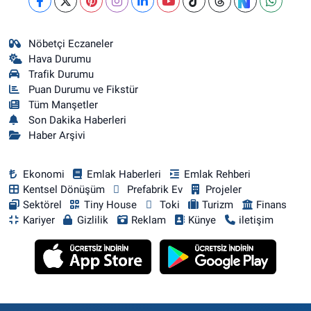
Nöbetçi Eczaneler
Hava Durumu
Trafik Durumu
Puan Durumu ve Fikstür
Tüm Manşetler
Son Dakika Haberleri
Haber Arşivi
Ekonomi
Emlak Haberleri
Emlak Rehberi
Kentsel Dönüşüm
Prefabrik Ev
Projeler
Sektörel
Tiny House
Toki
Turizm
Finans
Kariyer
Gizlilik
Reklam
Künye
iletişim