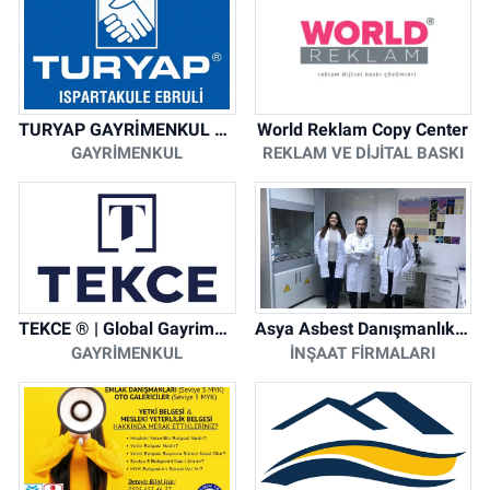
TURYAP GAYRİMENKUL DANIŞMANLIK HİZMETLERİ
World Reklam Copy Center
GAYRIMENKUL
REKLAM VE DIJITAL BASKI
TEKCE ® | Global Gayrimenkul Şirketi
Asya Asbest Danışmanlık - Asbest Söküm ve Asbest Raporu
GAYRIMENKUL
İNŞAAT FIRMALARI