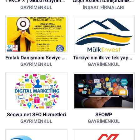
TEKCE ® | Global Gayrimenkul Şirketi
Asya Asbest Danışmanlık - Asbest Söküm ve Asbest Raporu
GAYRIMENKUL
İNŞAAT FIRMALARI
Emlak Danışmanı Seviye 5 Mesleki Yeterlilik Belgesi
Türkiye'nin ilk ve tek yapay zeka destekli arsa ilan platformu
GAYRIMENKUL
GAYRIMENKUL
Seowp.net SEO Hizmetleri
SEOWP
GAYRIMENKUL
GAYRIMENKUL