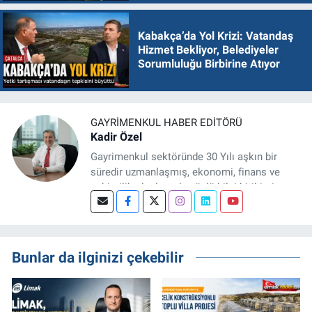
Kabakça’da Yol Krizi: Vatandaş
Hizmet Bekliyor, Belediyeler
Sorumluluğu Birbirine Atıyor
GAYRIMENKUL HABER EDITÖRÜ
Kadir Özel
Gayrimenkul sektöründe 30 Yılı aşkın bir
süredir uzmanlaşmış, ekonomi, finans ve
şehircilik alanlarında güçlü bilgi birikimine
sahip, dijital medya odaklı deneyimli bir
Gayrimenkul Editörüyüm. Konut, arsa, ticari
gayrimenkul, kentsel dönüşüm ve yatırım
projeleri üzerine haber, analiz ve özel
Bunlar da ilginizi çekebilir
dosyalar hazırlama konusunda yetkinim.