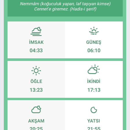
Nemmâm (koğuculuk yapan, laf taşıyan kimse)
Cennet'e giremez. (Hadis-i şerif)
İMSAK
GÜNEŞ
04:33
06:10
ÖĞLE
İKINDI
13:23
17:13
AKŞAM
YATSI
20:25
21:55