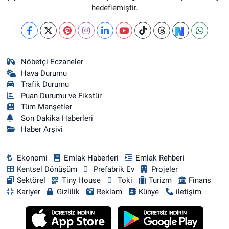
hedeflemiştir.
Nöbetçi Eczaneler
Hava Durumu
Trafik Durumu
Puan Durumu ve Fikstür
Tüm Manşetler
Son Dakika Haberleri
Haber Arşivi
Ekonomi
Emlak Haberleri
Emlak Rehberi
Kentsel Dönüşüm
Prefabrik Ev
Projeler
Sektörel
Tiny House
Toki
Turizm
Finans
Kariyer
Gizlilik
Reklam
Künye
iletişim