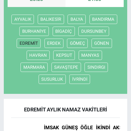
AYVALIK
BALIKESİR
BALYA
BANDIRMA
BURHANİYE
BİGADİÇ
DURSUNBEY
EDREMİT
ERDEK
GÖMEÇ
GÖNEN
HAVRAN
KEPSUT
MANYAS
MARMARA
SAVAŞTEPE
SINDIRGI
SUSURLUK
İVRİNDİ
EDREMİT AYLIK NAMAZ VAKITLERI
İMSAK
GÜNEŞ
ÖĞLE
İKINDI
AKŞAM