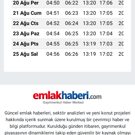
20 Ağu Per
04:50
06:22
13:20
17:06
20:09
21 Ağu Cum
04:51
06:23
13:20
17:05
20:08
22 Ağu Cts
04:52
06:24
13:20
17:05
20:06
23 Ağu Paz
04:54
06:25
13:20
17:04
20:05
24 Ağu Pts
04:55
06:25
13:19
17:03
20:04
25 Ağu Sal
04:56
06:26
13:19
17:02
20:02
Güncel emlak haberleri, sektör analizleri ve yeni konut projeleri
hakkında içerik sunmak üzere kurulmuş bir çevrimiçi haber ve
bilgi platformudur. Kurulduğu günden itibaren, gayrimenkul
piyasasının dinamiklerini takip eden güvenilir bir kaynak olmayı