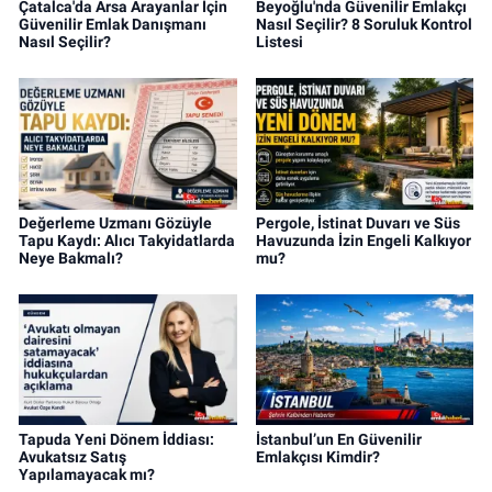
Çatalca'da Arsa Arayanlar İçin
Beyoğlu'nda Güvenilir Emlakçı
Güvenilir Emlak Danışmanı
Nasıl Seçilir? 8 Soruluk Kontrol
Nasıl Seçilir?
Listesi
Değerleme Uzmanı Gözüyle
Pergole, İstinat Duvarı ve Süs
Tapu Kaydı: Alıcı Takyidatlarda
Havuzunda İzin Engeli Kalkıyor
Neye Bakmalı?
mu?
Tapuda Yeni Dönem İddiası:
İstanbul’un En Güvenilir
Avukatsız Satış
Emlakçısı Kimdir?
Yapılamayacak mı?