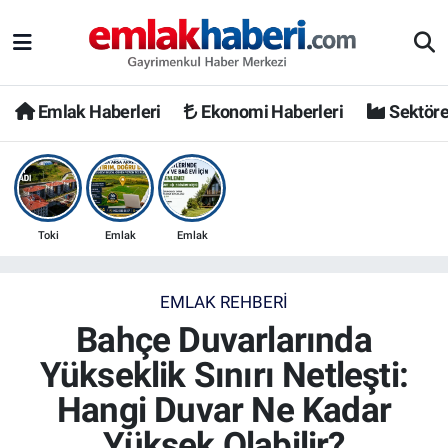
Emlak Haberleri
Ekonomi Haberleri
Sektöre
Toki
Emlak
Emlak
EMLAK REHBERI
Bahçe Duvarlarında
Yükseklik Sınırı Netleşti:
Hangi Duvar Ne Kadar
Yüksek Olabilir?