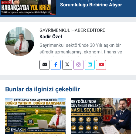
Sorumluluğu Birbirine Atıyor
GAYRIMENKUL HABER EDITÖRÜ
Kadir Özel
Gayrimenkul sektöründe 30 Yılı aşkın bir
süredir uzmanlaşmış, ekonomi, finans ve
şehircilik alanlarında güçlü bilgi birikimine
sahip, dijital medya odaklı deneyimli bir
Gayrimenkul Editörüyüm. Konut, arsa, ticari
gayrimenkul, kentsel dönüşüm ve yatırım
projeleri üzerine haber, analiz ve özel
Bunlar da ilginizi çekebilir
dosyalar hazırlama konusunda yetkinim.