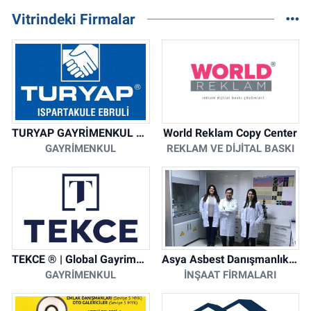
Vitrindeki Firmalar
TURYAP GAYRİMENKUL DANIŞMANLIK HİZMETLERİ
World Reklam Copy Center
GAYRIMENKUL
REKLAM VE DIJITAL BASKI
TEKCE ® | Global Gayrimenkul Şirketi
Asya Asbest Danışmanlık - Asbest Söküm ve Asbest Raporu
GAYRIMENKUL
İNŞAAT FIRMALARI