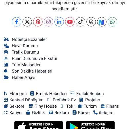
piyasasının dinamiklerini takip eden güvenilir bir kaynak olmayı
hedeflemiştir.
Nöbetçi Eczaneler
Hava Durumu
Trafik Durumu
Puan Durumu ve Fikstür
Tüm Manşetler
Son Dakika Haberleri
Haber Arşivi
Ekonomi
Emlak Haberleri
Emlak Rehberi
Kentsel Dönüşüm
Prefabrik Ev
Projeler
Sektörel
Tiny House
Toki
Turizm
Finans
Kariyer
Gizlilik
Reklam
Künye
iletişim