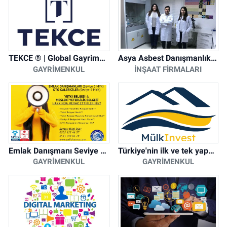
TEKCE ® | Global Gayrimenkul Şirketi
Asya Asbest Danışmanlık - Asbest Söküm ve Asbest Raporu
GAYRIMENKUL
İNŞAAT FIRMALARI
Emlak Danışmanı Seviye 5 Mesleki Yeterlilik Belgesi
Türkiye'nin ilk ve tek yapay zeka destekli arsa ilan platformu
GAYRIMENKUL
GAYRIMENKUL