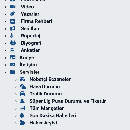
Video
Yazarlar
Firma Rehberi
Seri İlan
Röportaj
Biyografi
Anketler
Künye
İletişim
Servisler
Nöbetçi Eczaneler
Hava Durumu
Trafik Durumu
Süper Lig Puan Durumu ve Fikstür
Tüm Manşetler
Son Dakika Haberleri
Haber Arşivi