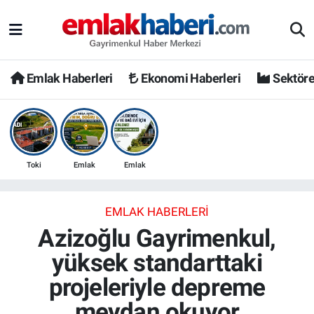
Emlak Haberleri
Ekonomi Haberleri
Sektöre
Toki
Emlak
Emlak
EMLAK HABERLERI
Azizoğlu Gayrimenkul,
yüksek standarttaki
projeleriyle depreme
meydan okuyor