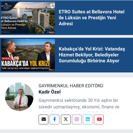
ETRO Suites at Bellavora Hotel
ile Lüksün ve Prestijin Yeni
Adresi
Kabakça’da Yol Krizi: Vatandaş
Hizmet Bekliyor, Belediyeler
Sorumluluğu Birbirine Atıyor
GAYRIMENKUL HABER EDITÖRÜ
Kadir Özel
Gayrimenkul sektöründe 30 Yılı aşkın bir
süredir uzmanlaşmış, ekonomi, finans ve
şehircilik alanlarında güçlü bilgi birikimine
sahip, dijital medya odaklı deneyimli bir
Gayrimenkul Editörüyüm. Konut, arsa, ticari