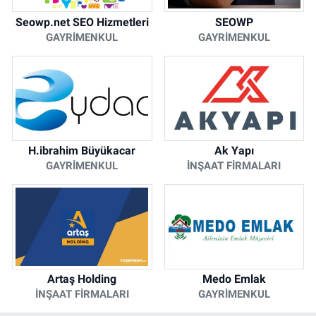
Seowp.net SEO Hizmetleri
SEOWP
GAYRIMENKUL
GAYRIMENKUL
H.ibrahim Büyükacar
Ak Yapı
GAYRIMENKUL
İNŞAAT FIRMALARI
Artaş Holding
Medo Emlak
İNŞAAT FIRMALARI
GAYRIMENKUL