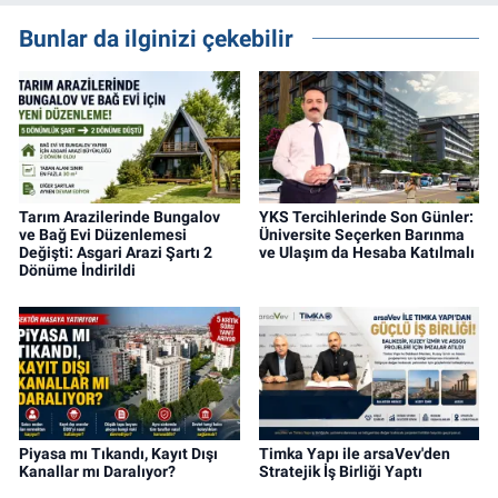
gayrimenkul, kentsel dönüşüm ve yatırım
projeleri üzerine haber, analiz ve özel
Bunlar da ilginizi çekebilir
dosyalar hazırlama konusunda yetkinim.
Tarım Arazilerinde Bungalov
YKS Tercihlerinde Son Günler:
ve Bağ Evi Düzenlemesi
Üniversite Seçerken Barınma
Değişti: Asgari Arazi Şartı 2
ve Ulaşım da Hesaba Katılmalı
Dönüme İndirildi
Piyasa mı Tıkandı, Kayıt Dışı
Timka Yapı ile arsaVev'den
Kanallar mı Daralıyor?
Stratejik İş Birliği Yaptı