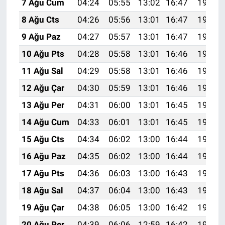
7 Ağu Cum
04:24
05:55
13:02
16:47
19:58
8 Ağu Cts
04:26
05:56
13:01
16:47
19:57
9 Ağu Paz
04:27
05:57
13:01
16:47
19:56
10 Ağu Pts
04:28
05:58
13:01
16:46
19:55
11 Ağu Sal
04:29
05:58
13:01
16:46
19:54
12 Ağu Çar
04:30
05:59
13:01
16:46
19:53
13 Ağu Per
04:31
06:00
13:01
16:45
19:52
14 Ağu Cum
04:33
06:01
13:01
16:45
19:50
15 Ağu Cts
04:34
06:02
13:00
16:44
19:49
16 Ağu Paz
04:35
06:02
13:00
16:44
19:48
17 Ağu Pts
04:36
06:03
13:00
16:43
19:47
18 Ağu Sal
04:37
06:04
13:00
16:43
19:46
19 Ağu Çar
04:38
06:05
13:00
16:42
19:44
20 Ağu Per
04:39
06:06
12:59
16:42
19:43