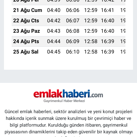
21 Ağu Cum
04:40
06:06
12:59
16:41
19:42
22 Ağu Cts
04:42
06:07
12:59
16:40
19:40
23 Ağu Paz
04:43
06:08
12:59
16:40
19:39
24 Ağu Pts
04:44
06:09
12:58
16:39
19:38
25 Ağu Sal
04:45
06:10
12:58
16:39
19:37
Güncel emlak haberleri, sektör analizleri ve yeni konut projeleri
hakkında içerik sunmak üzere kurulmuş bir çevrimiçi haber ve
bilgi platformudur. Kurulduğu günden itibaren, gayrimenkul
piyasasının dinamiklerini takip eden güvenilir bir kaynak olmayı