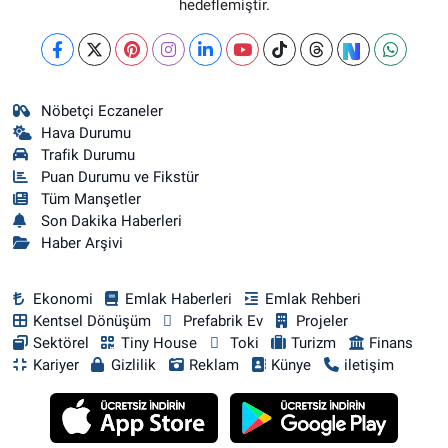
hedeflemiştir.
Nöbetçi Eczaneler
Hava Durumu
Trafik Durumu
Puan Durumu ve Fikstür
Tüm Manşetler
Son Dakika Haberleri
Haber Arşivi
Ekonomi
Emlak Haberleri
Emlak Rehberi
Kentsel Dönüşüm
Prefabrik Ev
Projeler
Sektörel
Tiny House
Toki
Turizm
Finans
Kariyer
Gizlilik
Reklam
Künye
iletişim