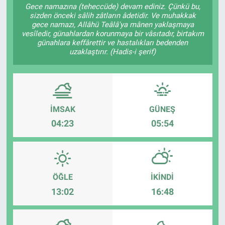
Gece namazına (teheccüde) devam ediniz. Çünkü bu,
sizden önceki sâlih zâtların âdetidir. Ve muhakkak
gece namazı, Allâhü Teâlâ'ya mânen yaklaşmaya
vesîledir, günahlardan korunmaya bir vâsıtadır, birtakım
günahlara keffârettir ve hastalıkları bedenden
uzaklaştırır. (Hadis-i şerif)
İMSAK
GÜNEŞ
04:23
05:54
ÖĞLE
İKINDI
13:02
16:48