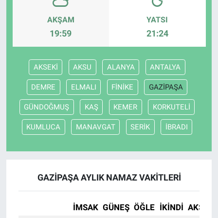
AKŞAM
YATSI
19:59
21:24
AKSEKİ
AKSU
ALANYA
ANTALYA
DEMRE
ELMALI
FİNİKE
GAZİPAŞA
GÜNDOĞMUŞ
KAŞ
KEMER
KORKUTELİ
KUMLUCA
MANAVGAT
SERİK
İBRADI
GAZİPAŞA AYLIK NAMAZ VAKITLERI
İMSAK
GÜNEŞ
ÖĞLE
İKINDI
AKŞAM