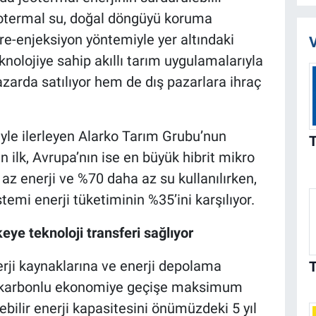
eotermal su, doğal döngüyü koruma
e-enjeksiyon yöntemiyle yer altındaki
V
eknolojiye sahip akıllı tarım uygulamalarıyla
azarda satılıyor hem de dış pazarlara ihraç
le ilerleyen Alarko Tarım Grubu’nun
n ilk, Avrupa’nın ise en büyük hibrit mikro
z enerji ve %70 daha az su kullanılırken,
temi enerji tüketiminin %35’ini karşılıyor.
eye teknoloji transferi sağlıyor
nerji kaynaklarına ve enerji depolama
k karbonlu ekonomiye geçişe maksimum
ebilir enerji kapasitesini önümüzdeki 5 yıl