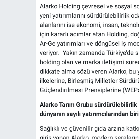
Alarko Holding çevresel ve sosyal s
yeni yatırımlarını sürdürülebilirlik o
alanlarını ise ekonomi, insan, tekn
için kararlı adımlar atan Holding, do
Ar-Ge yatırımları ve döngüsel iş mo
veriyor. Yakın zamanda Türkiye’de sor
holding olan ve marka iletişimi süreç
dikkate alma sözü veren Alarko, bu
ilkelerine, Birleşmiş Milletler Sürd
Güçlendirilmesi Prensiplerine (WEPs
Alarko Tarım Grubu sürdürülebilirlik 
dünyanın sayılı yatırımcılarından bir
Sağlıklı ve güvenilir gıda arzına kat
giriş yapan Alarko, modern seraların