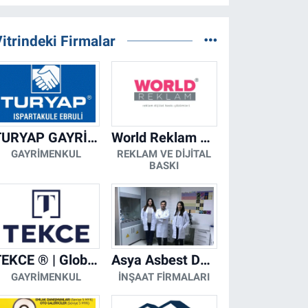
itrindeki Firmalar
TURYAP GAYRİMENKUL DANIŞMANLIK HİZMETLERİ
World Reklam Copy Center
GAYRIMENKUL
REKLAM VE DIJITAL
BASKI
TEKCE ® | Global Gayrimenkul Şirketi
Asya Asbest Danışmanlık - Asbest Söküm ve Asbest Raporu
GAYRIMENKUL
İNŞAAT FIRMALARI