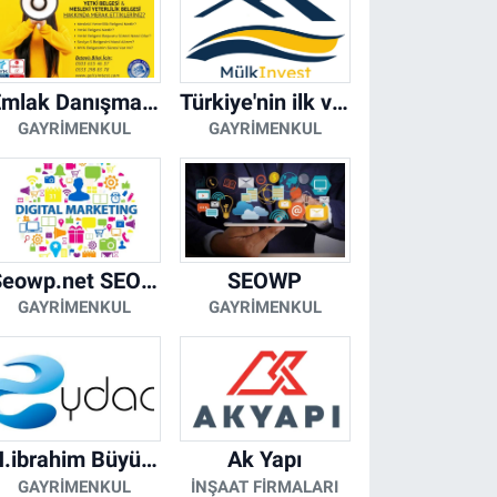
Emlak Danışmanı Seviye 5 Mesleki Yeterlilik Belgesi
Türkiye'nin ilk ve tek yapay zeka destekli arsa ilan platformu
GAYRIMENKUL
GAYRIMENKUL
Seowp.net SEO Hizmetleri
SEOWP
GAYRIMENKUL
GAYRIMENKUL
H.ibrahim Büyükacar
Ak Yapı
GAYRIMENKUL
İNŞAAT FIRMALARI