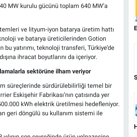
t 140 MW kurulu gücünü toplam 640 MW’a
stemleri ve lityum-iyon batarya üretim hattı
oloji ve batarya üreticilerinden Gotion
n bu yatırımı, teknoloji transferi, Türkiye’de
ışına ihracat boyutlarını da içeriyor.
ulamalarla sektörüne ilham veriyor
m süreçlerinde sürdürülebilirliği temel bir
rrier Eskişehir Fabrikası’nın çatısında yer
 500.000 kWh elektrik üretilmesi hedefleniyor.
n geri döngülü su kullanım sistemi ile
3 yılının son çeyreğinde ürün yelpazesine