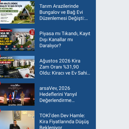
Tarım Arazilerinde
Bungalov ve Bağ Evi
Düzenlemesi Değişti:
Asgari Arazi Şartı 2
Dönüme İndirildi
Piyasa mı Tıkandı, Kayıt
Dışı Kanallar mı
Daralıyor?
Ağustos 2026 Kira
Zam Oranı %31,90
Oldu: Kiracı ve Ev Sahibi
İçin Güncel Rehber
arsaVev, 2026
Hedeflerini Yarıyıl
Değerlendirme
Toplantısı'nda Masaya
Yatırdı
TOKİ'den Dev Hamle:
Kira Fiyatlarında Düşüş
Bekleniyor