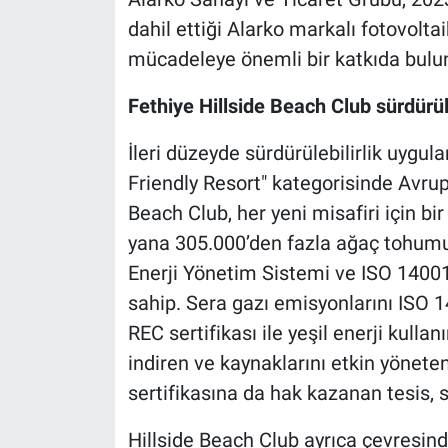
dahil ettiği Alarko markalı fotovoltaik
mücadeleye önemli bir katkıda bul
Fethiye Hillside Beach Club sürdürüle
İleri düzeyde sürdürülebilirlik uygu
Friendly Resort" kategorisinde Avrupa
Beach Club, her yeni misafiri için b
yana 305.000’den fazla ağaç tohumu
Enerji Yönetim Sistemi ve ISO 14001
sahip. Sera gazı emisyonlarını ISO 1
REC sertifikası ile yeşil enerji kulla
indiren ve kaynaklarını etkin yöneten
sertifikasına da hak kazanan tesis, sıf
Hillside Beach Club ayrıca çevresind