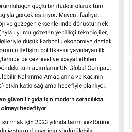
orumluluğun güçlü bir ifadesi olarak tüm
dağıyla gerçekleştiriyor. Mevcut faaliyet
oloji ve gezegen eksenlerinde dönüştürmek
ğayla uyumu gözeten yenilikçi teknolojiler,
delleriyle düşük karbonlu ekonomiye destek
umlu iletişim politikasını yayınlayan ilk
lerinde de çevresel ve sosyal etkileri
 yöndeki tüm adımlarını UN Global Compact
ürülebilir Kalkınma Amaçlarına ve Kadının
) etkin katkı sağlama hedefiyle planlıyor.
ve güvenilir gıda için modern seracılıkta
i olmayı hedefliyor
kı sunmak için 2023 yılında tarım sektörüne
da jeotermal enerjinin sürdürülebilir