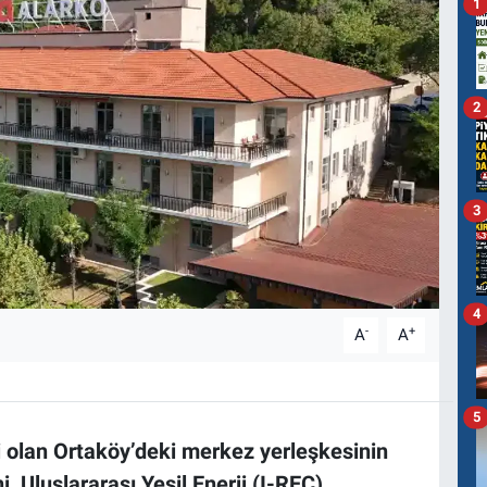
1
2
3
4
-
+
A
A
5
i olan Ortaköy’deki merkez yerleşkesinin
, Uluslararası Yeşil Enerji (I-REC)