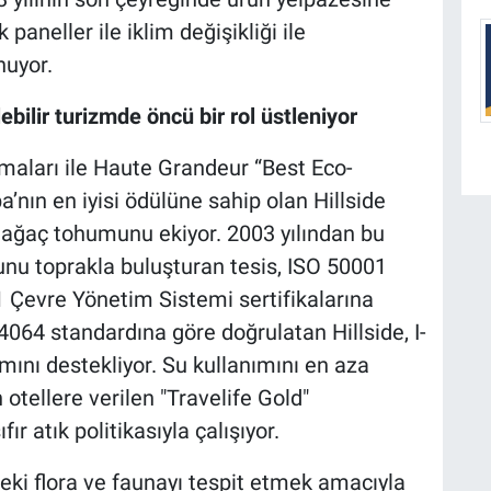
 paneller ile iklim değişikliği ile
unuyor.
bilir turizmde öncü bir rol üstleniyor
lamaları ile Haute Grandeur “Best Eco-
’nın en iyisi ödülüne sahip olan Hillside
ir ağaç tohumunu ekiyor. 2003 yılından bu
nu toprakla buluşturan tesis, ISO 50001
 Çevre Yönetim Sistemi sertifikalarına
4064 standardına göre doğrulatan Hillside, I-
nımını destekliyor. Su kullanımını en aza
 otellere verilen "Travelife Gold"
ır atık politikasıyla çalışıyor.
eki flora ve faunayı tespit etmek amacıyla