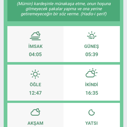
(Mümin) kardeşinle münakaşa etme, onun hoşuna
gitmeyecek şakalar yapma ve ona yerine
getiremeyeceğin bir söz verme. (Hadis-i şerif)
İMSAK
GÜNEŞ
04:05
05:39
ÖĞLE
İKINDI
12:47
16:35
AKŞAM
YATSI