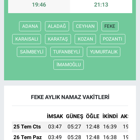
19:46
21:13
ADANA
ALADAĞ
CEYHAN
FEKE
KARAISALI
KARATAŞ
KOZAN
POZANTI
SAİMBEYLİ
TUFANBEYLİ
YUMURTALIK
İMAMOĞLU
FEKE AYLIK NAMAZ VAKITLERI
İMSAK
GÜNEŞ
ÖĞLE
İKINDI
AKŞAM
25 Tem Cts
03:47
05:27
12:48
16:39
19:59
26 Tem Paz
03:49
05:28
12:48
16:38
19:58