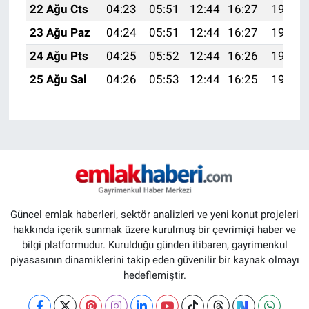
22 Ağu Cts
04:23
05:51
12:44
16:27
19:28
23 Ağu Paz
04:24
05:51
12:44
16:27
19:27
24 Ağu Pts
04:25
05:52
12:44
16:26
19:25
25 Ağu Sal
04:26
05:53
12:44
16:25
19:24
Güncel emlak haberleri, sektör analizleri ve yeni konut projeleri
hakkında içerik sunmak üzere kurulmuş bir çevrimiçi haber ve
bilgi platformudur. Kurulduğu günden itibaren, gayrimenkul
piyasasının dinamiklerini takip eden güvenilir bir kaynak olmayı
hedeflemiştir.