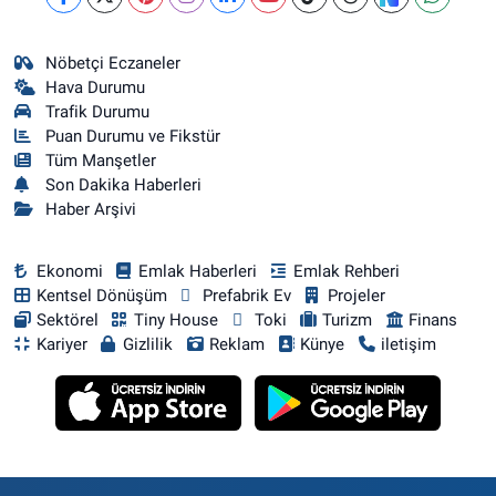
Nöbetçi Eczaneler
Hava Durumu
Trafik Durumu
Puan Durumu ve Fikstür
Tüm Manşetler
Son Dakika Haberleri
Haber Arşivi
Ekonomi
Emlak Haberleri
Emlak Rehberi
Kentsel Dönüşüm
Prefabrik Ev
Projeler
Sektörel
Tiny House
Toki
Turizm
Finans
Kariyer
Gizlilik
Reklam
Künye
iletişim