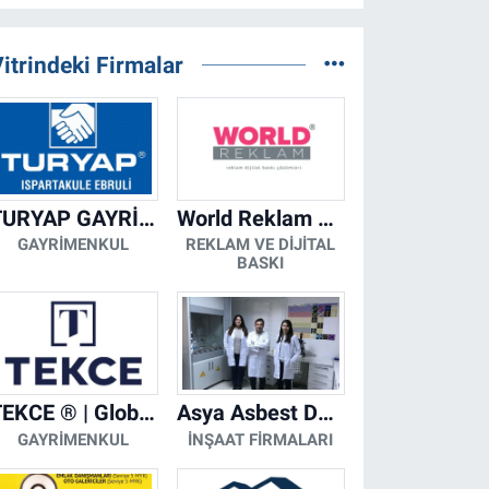
itrindeki Firmalar
TURYAP GAYRİMENKUL DANIŞMANLIK HİZMETLERİ
World Reklam Copy Center
GAYRIMENKUL
REKLAM VE DIJITAL
BASKI
TEKCE ® | Global Gayrimenkul Şirketi
Asya Asbest Danışmanlık - Asbest Söküm ve Asbest Raporu
GAYRIMENKUL
İNŞAAT FIRMALARI