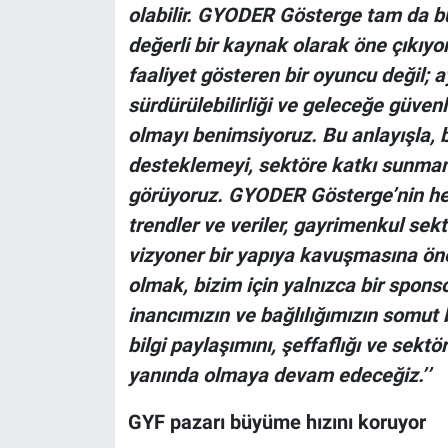
olabilir. GYODER Gösterge tam da b
değerli bir kaynak olarak öne çıkıyor
faaliyet gösteren bir oyuncu değil; 
sürdürülebilirliği ve geleceğe güven
olmayı benimsiyoruz. Bu anlayışla, bi
desteklemeyi, sektöre katkı sunmanı
görüyoruz. GYODER Gösterge’nin her 
trendler ve veriler, gayrimenkul se
vizyoner bir yapıya kavuşmasına önem
olmak, bizim için yalnızca bir spons
inancımızın ve bağlılığımızın somu
bilgi paylaşımını, şeffaflığı ve sek
yanında olmaya devam edeceğiz.’’
GYF pazarı büyüme hızını koruyor