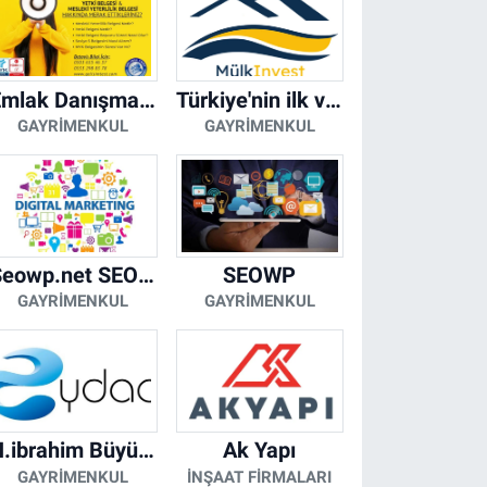
Emlak Danışmanı Seviye 5 Mesleki Yeterlilik Belgesi
Türkiye'nin ilk ve tek yapay zeka destekli arsa ilan platformu
GAYRIMENKUL
GAYRIMENKUL
Seowp.net SEO Hizmetleri
SEOWP
GAYRIMENKUL
GAYRIMENKUL
H.ibrahim Büyükacar
Ak Yapı
GAYRIMENKUL
İNŞAAT FIRMALARI