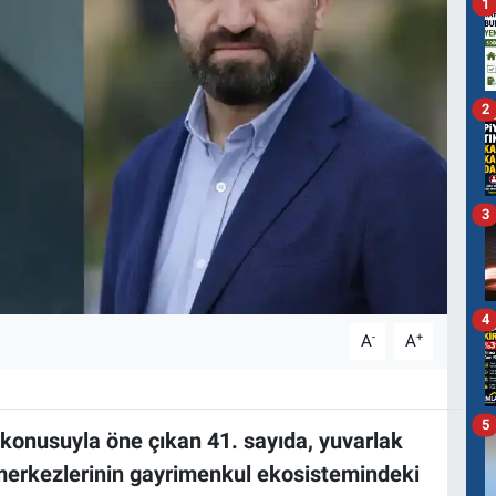
1
2
3
4
-
+
A
A
5
 konusuyla öne çıkan 41. sayıda, yuvarlak
i merkezlerinin gayrimenkul ekosistemindeki