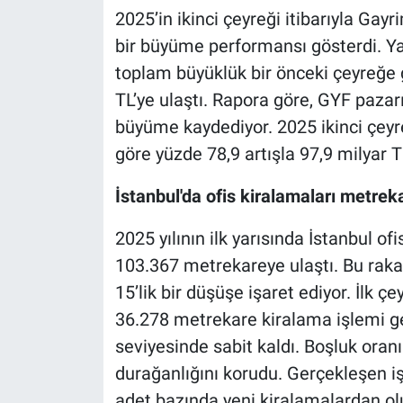
2025’in ikinci çeyreği itibarıyla Gay
bir büyüme performansı gösterdi. Y
toplam büyüklük bir önceki çeyreğe g
TL’ye ulaştı. Rapora göre, GYF pazarı
büyüme kaydediyor. 2025 ikinci çeyrek
göre yüzde 78,9 artışla 97,9 milyar T
İstanbul'da ofis kiralamaları metrek
2025 yılının ilk yarısında İstanbul o
103.367 metrekareye ulaştı. Bu rak
15’lik bir düşüşe işaret ediyor. İlk ç
36.278 metrekare kiralama işlemi ge
seviyesinde sabit kaldı. Boşluk oranı 
durağanlığını korudu. Gerçekleşen i
adet bazında yeni kiralamalardan ol