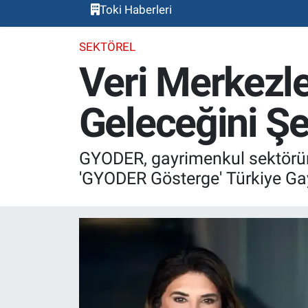
Toki Haberleri
SEKTÖREL
Veri Merkezl
Geleceğini Şe
GYODER, gayrimenkul sektörünü
'GYODER Gösterge' Türkiye Gay