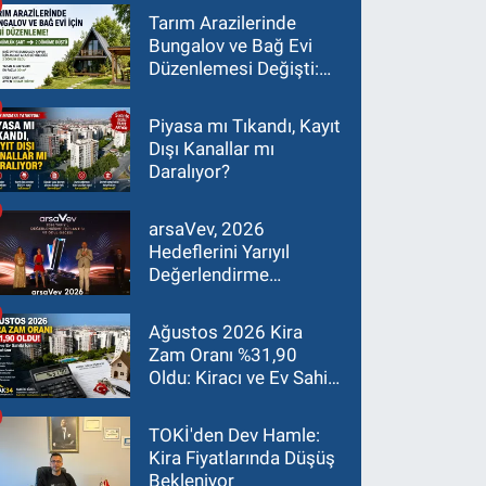
Tarım Arazilerinde
Bungalov ve Bağ Evi
Düzenlemesi Değişti:
Asgari Arazi Şartı 2
Dönüme İndirildi
Piyasa mı Tıkandı, Kayıt
Dışı Kanallar mı
Daralıyor?
arsaVev, 2026
Hedeflerini Yarıyıl
Değerlendirme
Toplantısı'nda Masaya
Yatırdı
Ağustos 2026 Kira
Zam Oranı %31,90
Oldu: Kiracı ve Ev Sahibi
İçin Güncel Rehber
TOKİ'den Dev Hamle:
Kira Fiyatlarında Düşüş
Bekleniyor