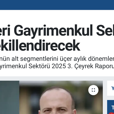
eri Gayrimenkul S
killendirecek
n alt segmentlerini üçer aylık dönemler 
rimenkul Sektörü 2025 3. Çeyrek Raporu'
Y