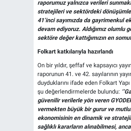
raporumuz yalnızca verileri sunmakla
stratejileri ve sektördeki dönüşümle
41’inci sayımızda da gayrimenkul e
devam ediyoruz. Aldığımız olumlu ger
sektöre değer kattığımızın en somut 
Folkart katkılarıyla hazırlandı
On bir yıldır, şeffaf ve kapsayıcı yay
raporunun 41. ve 42. sayılarının ya
duyduklarını ifade eden Folkart Yap
şu değerlendirmelerde bulundu:
‘’G
güvenilir verilerle yön veren GYODE
vermekten büyük bir gurur ve mutlu
ekonomisinin en dinamik ve stratejik
sağlıklı kararların alınabilmesi, an