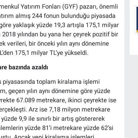
rimenkul Yatırım Fonları (GYF) pazarı, önemli
atırım almış 244 fonun bulunduğu piyasada
öre yaklaşık yüzde 19,3 artışla 175,1 milyar
 2018 yılından bu yana her çeyrek pozitif bir
 verileri, bir önceki yılın aynı dönemine
L’den 175,1 milyar TL’ye yükseldi.
are bazında azaldı
fis piyasasında toplam kiralama işlemi
am, geçen yılın aynı dönemine göre yüzde
eyrekte 67.089 metrekare, ikinci çeyrekte ise
rçekleşti. Arz ise 7,18 milyon metrekare
yüzde 9,9 ile sınırlı bir artış göstererek
şlemlerin yüzde 81’i metrekare yüzde 62’si
uştu. Ancak yeni kiralama işlemleri