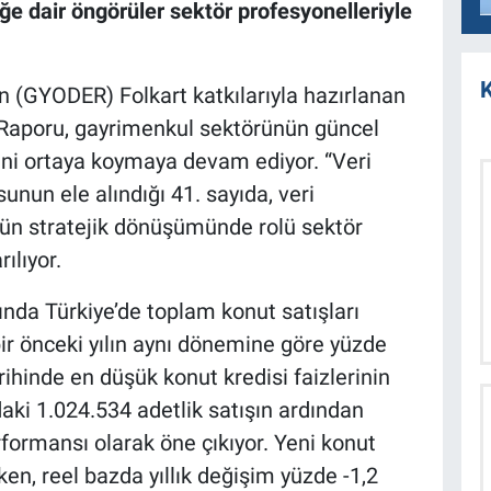
ğe dair öngörüler sektör profesyonelleriyle
K
n (GYODER) Folkart katkılarıyla hazırlanan
Raporu, gayrimenkul sektörünün güncel
ini ortaya koymaya devam ediyor. “Veri
nun ele alındığı 41. sayıda, veri
ün stratejik dönüşümünde rolü sektör
ılıyor.
yında Türkiye’de toplam konut satışları
ir önceki yılın aynı dönemine göre yüzde
arihinde en düşük konut kredisi faizlerinin
daki 1.024.534 adetlik satışın ardından
rformansı olarak öne çıkıyor. Yeni konut
rken, reel bazda yıllık değişim yüzde -1,2