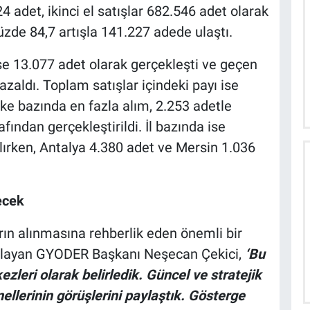
24 adet, ikinci el satışlar 682.546 adet olarak
 yüzde 84,7 artışla 141.227 adede ulaştı.
ise 13.077 adet olarak gerçekleşti ve geçen
zaldı. Toplam satışlar içindeki payı ise
lke bazında en fazla alım, 2.253 adetle
ından gerçekleştirildi. İl bazında ise
alırken, Antalya 4.380 adet ve Mersin 1.036
ecek
rın alınmasına rehberlik eden önemli bir
ulayan GYODER Başkanı Neşecan Çekici,
‘Bu
leri olarak belirledik. Güncel ve stratejik
nellerinin görüşlerini paylaştık. Gösterge