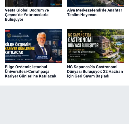
Vesta Global Bodrum ve
Alya Merkezefendi’de Anahtar
Çeşme'de Yatırımcılarla
Teslim Heyecanı
Buluşuyor
Bilge Özdemir, İstanbul
NG Sapanca’da Gastronomi
Üniversitesi-Cerrahpaşa
Dünyası Buluşuyor: 22 Haziran
Kariyer Günleri’ne Katılacak
İçin Geri Sayım Başladı