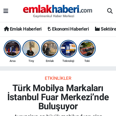
Emlak Haberleri
Ekonomi Haberleri
Sektöre
Arsa
Tiny
Emlak
Teknoloji
Toki
ETKINLIKLER
Türk Mobilya Markaları
İstanbul Fuar Merkezi’nde
Buluşuyor