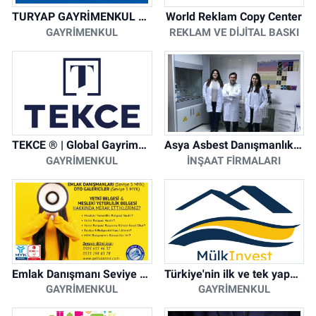
TURYAP GAYRİMENKUL DANIŞMANLIK HİZMETLERİ
World Reklam Copy Center
GAYRIMENKUL
REKLAM VE DIJITAL BASKI
TEKCE ® | Global Gayrimenkul Şirketi
Asya Asbest Danışmanlık - Asbest Söküm ve Asbest Raporu
GAYRIMENKUL
İNŞAAT FIRMALARI
Emlak Danışmanı Seviye 5 Mesleki Yeterlilik Belgesi
Türkiye'nin ilk ve tek yapay zeka destekli arsa ilan platformu
GAYRIMENKUL
GAYRIMENKUL