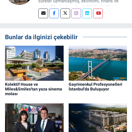
süredir uzmanlaşmış, ekonomi, finans ve
şehircilik alanlarında güçlü bilgi birikimine
sahip, dijital medya odaklı deneyimli bir
Gayrimenkul Editörüyüm. Konut, arsa, ticari
gayrimenkul, kentsel dönüşüm ve yatırım
projeleri üzerine haber, analiz ve özel
Bunlar da ilginizi çekebilir
dosyalar hazırlama konusunda yetkinim.
Kolektif House ve
Gayrimenkul Profesyonelleri
Miles&Smiles'tan yaza sinema
İstanbul'da Buluşuyor
molası