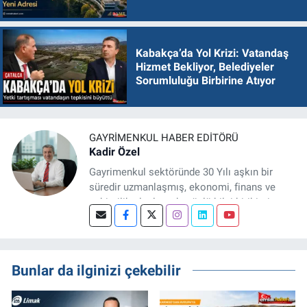
Kabakça’da Yol Krizi: Vatandaş
Hizmet Bekliyor, Belediyeler
Sorumluluğu Birbirine Atıyor
GAYRIMENKUL HABER EDITÖRÜ
Kadir Özel
Gayrimenkul sektöründe 30 Yılı aşkın bir
süredir uzmanlaşmış, ekonomi, finans ve
şehircilik alanlarında güçlü bilgi birikimine
sahip, dijital medya odaklı deneyimli bir
Gayrimenkul Editörüyüm. Konut, arsa, ticari
gayrimenkul, kentsel dönüşüm ve yatırım
projeleri üzerine haber, analiz ve özel
Bunlar da ilginizi çekebilir
dosyalar hazırlama konusunda yetkinim.