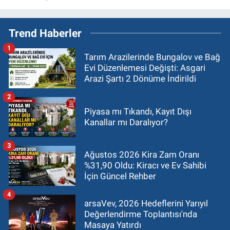
Trend Haberler
1
Tarım Arazilerinde Bungalov ve Bağ
Evi Düzenlemesi Değişti: Asgari
Arazi Şartı 2 Dönüme İndirildi
2
Piyasa mı Tıkandı, Kayıt Dışı
Kanallar mı Daralıyor?
3
Ağustos 2026 Kira Zam Oranı
%31,90 Oldu: Kiracı ve Ev Sahibi
İçin Güncel Rehber
4
arsaVev, 2026 Hedeflerini Yarıyıl
Değerlendirme Toplantısı'nda
Masaya Yatırdı