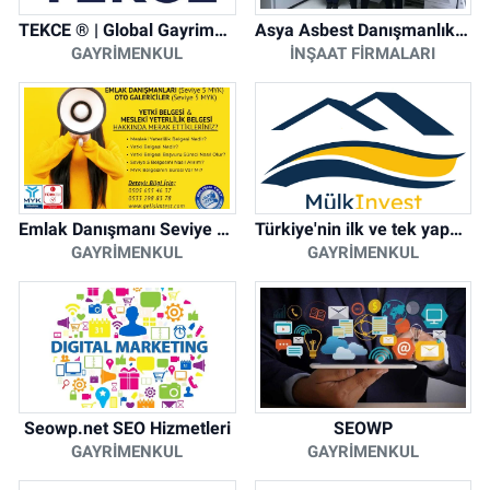
TEKCE ® | Global Gayrimenkul Şirketi
Asya Asbest Danışmanlık - Asbest Söküm ve Asbest Raporu
GAYRIMENKUL
İNŞAAT FIRMALARI
Emlak Danışmanı Seviye 5 Mesleki Yeterlilik Belgesi
Türkiye'nin ilk ve tek yapay zeka destekli arsa ilan platformu
GAYRIMENKUL
GAYRIMENKUL
Seowp.net SEO Hizmetleri
SEOWP
GAYRIMENKUL
GAYRIMENKUL