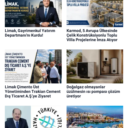
Limak, Gayrimenkul Yatırım
Karmod, 5 Avrupa Ülkesinde
Departmanı'nı Kurdu!
Çelik Konstrüksiyonlu Toplu
Villa Projelerine İmza Atıyor
Limak Çimento Üst
Doğalgaz olmayanlar
Yönetiminden Trakian Cement
üzülmesin ısı pompası çözüm
Dış Ticaret A.Ş.'ye Ziyaret
üretiyor