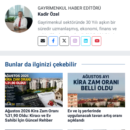
GAYRIMENKUL HABER EDITÖRÜ
Kadir Özel
Gayrimenkul sektöründe 30 Yılı aşkın bir
süredir uzmanlaşmış, ekonomi, finans ve
şehircilik alanlarında güçlü bilgi birikimine
sahip, dijital medya odaklı deneyimli bir
Gayrimenkul Editörüyüm. Konut, arsa, ticari
gayrimenkul, kentsel dönüşüm ve yatırım
projeleri üzerine haber, analiz ve özel
Bunlar da ilginizi çekebilir
dosyalar hazırlama konusunda yetkinim.
Ağustos 2026 Kira Zam Oranı
Ev ve iş yerlerinde
%31,90 Oldu: Kiracı ve Ev
uygulanacak tavan artış oranı
Sahibi İçin Güncel Rehber
açıklandı