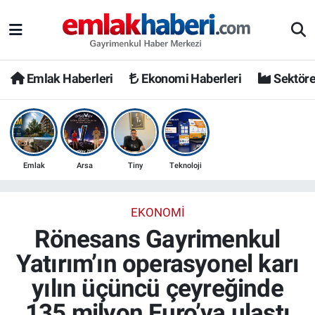
Emlak Haberleri
Ekonomi Haberleri
Sektöre
Emlak
Arsa
Tiny
Teknoloji
EKONOMI
Rönesans Gayrimenkul
Yatırım’ın operasyonel karı
yılın üçüncü çeyreğinde
135 milyon Euro’ya ulaştı