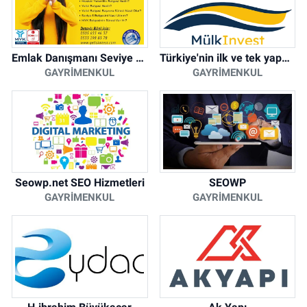
Emlak Danışmanı Seviye 5 Mesleki Yeterlilik Belgesi
Türkiye'nin ilk ve tek yapay zeka destekli arsa ilan platformu
GAYRIMENKUL
GAYRIMENKUL
Seowp.net SEO Hizmetleri
SEOWP
GAYRIMENKUL
GAYRIMENKUL