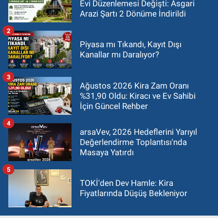
Evi Düzenlemesi Değişti: Asgari
Arazi Şartı 2 Dönüme İndirildi
2
Piyasa mı Tıkandı, Kayıt Dışı
Kanallar mı Daralıyor?
3
Ağustos 2026 Kira Zam Oranı
%31,90 Oldu: Kiracı ve Ev Sahibi
İçin Güncel Rehber
4
arsaVev, 2026 Hedeflerini Yarıyıl
Değerlendirme Toplantısı'nda
Masaya Yatırdı
5
TOKİ'den Dev Hamle: Kira
Fiyatlarında Düşüş Bekleniyor