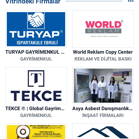
Vitrindeki Firmalar
TURYAP GAYRİMENKUL DANIŞMANLIK HİZMETLERİ
World Reklam Copy Center
GAYRIMENKUL
REKLAM VE DIJITAL BASKI
TEKCE ® | Global Gayrimenkul Şirketi
Asya Asbest Danışmanlık - Asbest Söküm ve Asbest Raporu
GAYRIMENKUL
İNŞAAT FIRMALARI