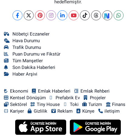
hedeflemiştir.
Nöbetçi Eczaneler
Hava Durumu
Trafik Durumu
Puan Durumu ve Fikstür
Tüm Manşetler
Son Dakika Haberleri
Haber Arşivi
Ekonomi
Emlak Haberleri
Emlak Rehberi
Kentsel Dönüşüm
Prefabrik Ev
Projeler
Sektörel
Tiny House
Toki
Turizm
Finans
Kariyer
Gizlilik
Reklam
Künye
iletişim