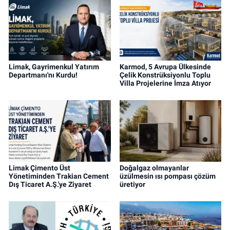
Limak, Gayrimenkul Yatırım
Karmod, 5 Avrupa Ülkesinde
Departmanı'nı Kurdu!
Çelik Konstrüksiyonlu Toplu
Villa Projelerine İmza Atıyor
Limak Çimento Üst
Doğalgaz olmayanlar
Yönetiminden Trakian Cement
üzülmesin ısı pompası çözüm
Dış Ticaret A.Ş.'ye Ziyaret
üretiyor