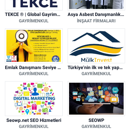
TEKCE ® | Global Gayrimenkul Şirketi
Asya Asbest Danışmanlık - Asbest Söküm ve Asbest Raporu
GAYRIMENKUL
İNŞAAT FIRMALARI
Emlak Danışmanı Seviye 5 Mesleki Yeterlilik Belgesi
Türkiye'nin ilk ve tek yapay zeka destekli arsa ilan platformu
GAYRIMENKUL
GAYRIMENKUL
Seowp.net SEO Hizmetleri
SEOWP
GAYRIMENKUL
GAYRIMENKUL