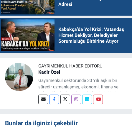
Adresi
Kabakça’da Yol Krizi: Vatandaş
Hizmet Bekliyor, Belediyeler
Sorumluluğu Birbirine Atıyor
GAYRIMENKUL HABER EDITÖRÜ
Kadir Özel
Gayrimenkul sektöründe 30 Yılı aşkın bir
süredir uzmanlaşmış, ekonomi, finans ve
şehircilik alanlarında güçlü bilgi birikimine
sahip, dijital medya odaklı deneyimli bir
Gayrimenkul Editörüyüm. Konut, arsa, ticari
gayrimenkul, kentsel dönüşüm ve yatırım
projeleri üzerine haber, analiz ve özel
Bunlar da ilginizi çekebilir
dosyalar hazırlama konusunda yetkinim.