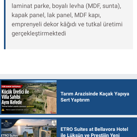
laminat parke, boyalı levha (MDF, sunta),
kapak panel, lak panel, MDF kapı,
emprenyeli dekor kâğıdı ve tutkal üretimi
gerçekleştirmektedi
Tarım Arazisinde Kaçak Yapıya
Sert Yaptırım
ETRO Suites at Bellavora Hotel
ile Lüksün ve Prestijin Yeni