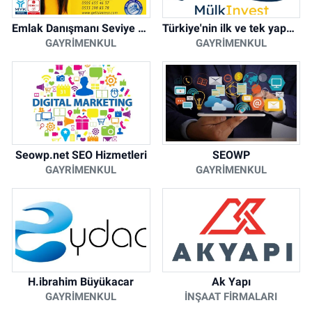
Emlak Danışmanı Seviye 5 Mesleki Yeterlilik Belgesi
Türkiye'nin ilk ve tek yapay zeka destekli arsa ilan platformu
GAYRIMENKUL
GAYRIMENKUL
Seowp.net SEO Hizmetleri
SEOWP
GAYRIMENKUL
GAYRIMENKUL
H.ibrahim Büyükacar
Ak Yapı
GAYRIMENKUL
İNŞAAT FIRMALARI