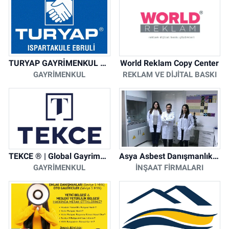
TURYAP GAYRİMENKUL DANIŞMANLIK HİZMETLERİ
World Reklam Copy Center
GAYRIMENKUL
REKLAM VE DIJITAL BASKI
TEKCE ® | Global Gayrimenkul Şirketi
Asya Asbest Danışmanlık - Asbest Söküm ve Asbest Raporu
GAYRIMENKUL
İNŞAAT FIRMALARI