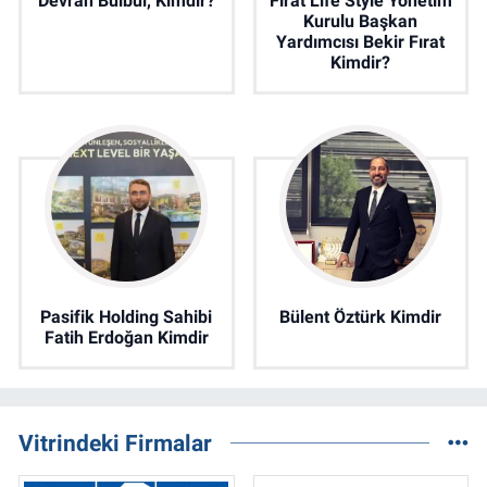
Devran Bülbül, Kimdir?
Fırat Life Style Yönetim
Kurulu Başkan
Yardımcısı Bekir Fırat
Kimdir?
Pasifik Holding Sahibi
Bülent Öztürk Kimdir
Fatih Erdoğan Kimdir
Vitrindeki Firmalar