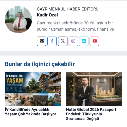
GAYRIMENKUL HABER EDITÖRÜ
Kadir Özel
Gayrimenkul sektöründe 30 Yılı aşkın bir
süredir uzmanlaşmış, ekonomi, finans ve
şehircilik alanlarında güçlü bilgi birikimine
sahip, dijital medya odaklı deneyimli bir
Gayrimenkul Editörüyüm. Konut, arsa, ticari
gayrimenkul, kentsel dönüşüm ve yatırım
projeleri üzerine haber, analiz ve özel
Bunlar da ilginizi çekebilir
dosyalar hazırlama konusunda yetkinim.
İV Kandilli'nde Ayrıcalıklı
Notte Global 2026 Pasaport
Yaşam Çok Yakında Başlıyor
Endeksi: Türkiye'nin
Sıralaması Değişti