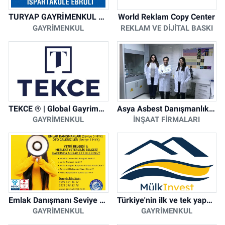
TURYAP GAYRİMENKUL DANIŞMANLIK HİZMETLERİ
World Reklam Copy Center
GAYRIMENKUL
REKLAM VE DIJITAL BASKI
TEKCE ® | Global Gayrimenkul Şirketi
Asya Asbest Danışmanlık - Asbest Söküm ve Asbest Raporu
GAYRIMENKUL
İNŞAAT FIRMALARI
Emlak Danışmanı Seviye 5 Mesleki Yeterlilik Belgesi
Türkiye'nin ilk ve tek yapay zeka destekli arsa ilan platformu
GAYRIMENKUL
GAYRIMENKUL