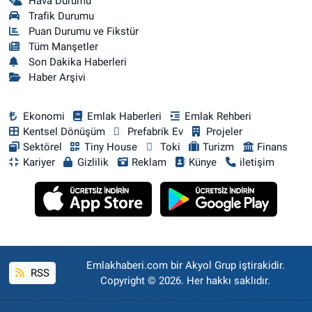
Hava Durumu
Trafik Durumu
Puan Durumu ve Fikstür
Tüm Manşetler
Son Dakika Haberleri
Haber Arşivi
Ekonomi
Emlak Haberleri
Emlak Rehberi
Kentsel Dönüşüm
Prefabrik Ev
Projeler
Sektörel
Tiny House
Toki
Turizm
Finans
Kariyer
Gizlilik
Reklam
Künye
iletişim
Emlakhaberi.com bir Akyol Grup iştirakidir.
RSS
Copyright © 2026. Her hakkı saklıdır.