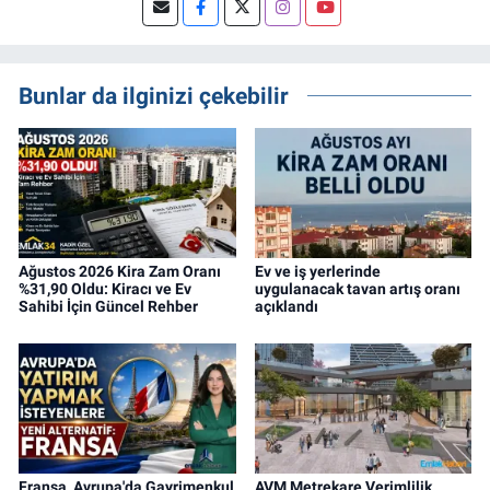
bilgileri sizlerle paylaşan bir haber
editörüyüz.
Bunlar da ilginizi çekebilir
Ağustos 2026 Kira Zam Oranı
Ev ve iş yerlerinde
%31,90 Oldu: Kiracı ve Ev
uygulanacak tavan artış oranı
Sahibi İçin Güncel Rehber
açıklandı
Fransa, Avrupa'da Gayrimenkul
AVM Metrekare Verimlilik