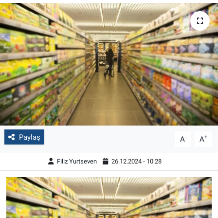
Paylaş
-
+
A
A
Filiz Yurtseven
26.12.2024 - 10:28