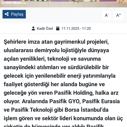
Paylaş
-
+
A
A
Kadir Özel
11.11.2025 - 11:20
Şehirlere imza atan gayrimenkul projeleri,
uluslararası demiryolu lojistiğiyle dünyaya
açılan yenilikleri, teknoloji ve savunma
sanayiindeki atılımları ve sürdürülebilir bir
gelecek için yenilenebilir enerji yatırımlarıyla
faaliyet gösterdiği her alanda bugüne ve
geleceğe yön veren Pasifik Holding, halka arz
oluyor. Aralarında Pasifik GYO, Pasifik Eurasia
ve Pasifik Teknoloji gibi Borsa İstanbul’da
işlem gören ve sektör lideri konumunda olan üç
şirketin de bünyesinde yer aldığı Pasifik