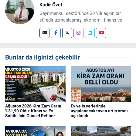
Kadir Özel
Gayrimenkul sektöründe 30 Yılı aşkın bir
süredir uzmanlaşmış, ekonomi, finans ve
şehircilik alanlarında güçlü bilgi birikimine
sahip, dijital medya odaklı deneyimli bir
Gayrimenkul Editörüyüm. Konut, arsa, ticari
gayrimenkul, kentsel dönüşüm ve yatırım
projeleri üzerine haber, analiz ve özel
Bunlar da ilginizi çekebilir
dosyalar hazırlama konusunda yetkinim.
Ağustos 2026 Kira Zam Oranı
Ev ve iş yerlerinde
%31,90 Oldu: Kiracı ve Ev
uygulanacak tavan artış oranı
Sahibi İçin Güncel Rehber
açıklandı