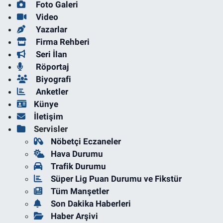
Foto Galeri
Video
Yazarlar
Firma Rehberi
Seri İlan
Röportaj
Biyografi
Anketler
Künye
İletişim
Servisler
Nöbetçi Eczaneler
Hava Durumu
Trafik Durumu
Süper Lig Puan Durumu ve Fikstür
Tüm Manşetler
Son Dakika Haberleri
Haber Arşivi