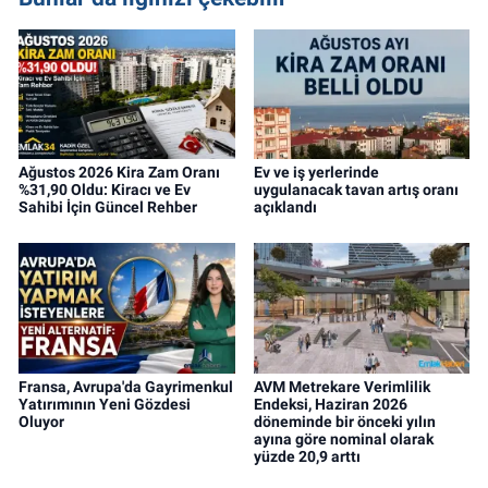
dosyalar hazırlama konusunda yetkinim.
Ağustos 2026 Kira Zam Oranı
Ev ve iş yerlerinde
%31,90 Oldu: Kiracı ve Ev
uygulanacak tavan artış oranı
Sahibi İçin Güncel Rehber
açıklandı
Fransa, Avrupa'da Gayrimenkul
AVM Metrekare Verimlilik
Yatırımının Yeni Gözdesi
Endeksi, Haziran 2026
Oluyor
döneminde bir önceki yılın
ayına göre nominal olarak
yüzde 20,9 arttı