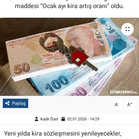
maddesi “Ocak ayı kira artış oranı” oldu.
Paylaş
-
+
A
A
Kadir Özel
02.01.2026 - 14:29
Yeni yılda kira sözleşmesini yenileyecekler,