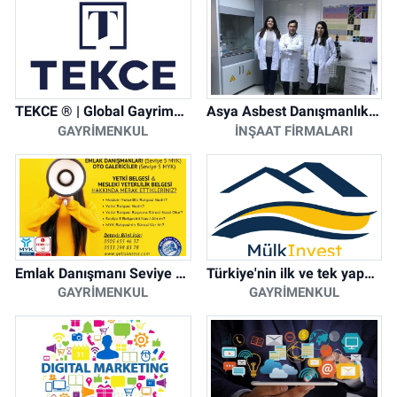
TEKCE ® | Global Gayrimenkul Şirketi
Asya Asbest Danışmanlık - Asbest Söküm ve Asbest Raporu
GAYRIMENKUL
İNŞAAT FIRMALARI
Emlak Danışmanı Seviye 5 Mesleki Yeterlilik Belgesi
Türkiye'nin ilk ve tek yapay zeka destekli arsa ilan platformu
GAYRIMENKUL
GAYRIMENKUL