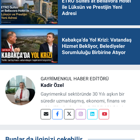
ETRO Suites at Bellavora Hotel
ile Lüksün ve Prestijin Yeni
Adresi
Kabakça’da Yol Krizi: Vatandaş
Hizmet Bekliyor, Belediyeler
Sorumluluğu Birbirine Atıyor
GAYRIMENKUL HABER EDITÖRÜ
Kadir Özel
Gayrimenkul sektöründe 30 Yılı aşkın bir
süredir uzmanlaşmış, ekonomi, finans ve
şehircilik alanlarında güçlü bilgi birikimine
sahip, dijital medya odaklı deneyimli bir
Gayrimenkul Editörüyüm. Konut, arsa, ticari
gayrimenkul, kentsel dönüşüm ve yatırım
projeleri üzerine haber, analiz ve özel
Bunlar da ilginizi çekebilir