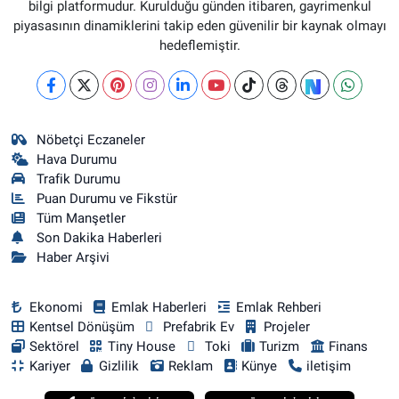
bilgi platformudur. Kurulduğu günden itibaren, gayrimenkul
piyasasının dinamiklerini takip eden güvenilir bir kaynak olmayı
hedeflemiştir.
Nöbetçi Eczaneler
Hava Durumu
Trafik Durumu
Puan Durumu ve Fikstür
Tüm Manşetler
Son Dakika Haberleri
Haber Arşivi
Ekonomi
Emlak Haberleri
Emlak Rehberi
Kentsel Dönüşüm
Prefabrik Ev
Projeler
Sektörel
Tiny House
Toki
Turizm
Finans
Kariyer
Gizlilik
Reklam
Künye
iletişim