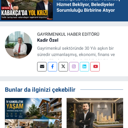
Hizmet Bekliyor, Belediyeler
Sorumluluğu Birbirine Atıyor
GAYRIMENKUL HABER EDITÖRÜ
Kadir Özel
Gayrimenkul sektöründe 30 Yılı aşkın bir
süredir uzmanlaşmış, ekonomi, finans ve
şehircilik alanlarında güçlü bilgi birikimine
sahip, dijital medya odaklı deneyimli bir
Gayrimenkul Editörüyüm. Konut, arsa, ticari
gayrimenkul, kentsel dönüşüm ve yatırım
projeleri üzerine haber, analiz ve özel
Bunlar da ilginizi çekebilir
dosyalar hazırlama konusunda yetkinim.