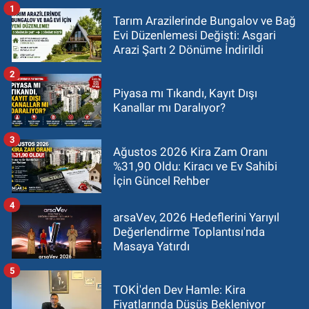
1
Tarım Arazilerinde Bungalov ve Bağ
Evi Düzenlemesi Değişti: Asgari
Arazi Şartı 2 Dönüme İndirildi
2
Piyasa mı Tıkandı, Kayıt Dışı
Kanallar mı Daralıyor?
3
Ağustos 2026 Kira Zam Oranı
%31,90 Oldu: Kiracı ve Ev Sahibi
İçin Güncel Rehber
4
arsaVev, 2026 Hedeflerini Yarıyıl
Değerlendirme Toplantısı'nda
Masaya Yatırdı
5
TOKİ'den Dev Hamle: Kira
Fiyatlarında Düşüş Bekleniyor