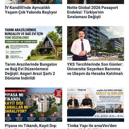
İV Kandilli'nde Ayrıcalıklı
Notte Global 2026 Pasaport
Yaşam Çok Yakında Başlıyor
Endeksi: Türkiye'nin
Sıralaması Değişti
Tarım Arazilerinde Bungalov
YKS Tercihlerinde Son Günler:
ve Bağ Evi Düzenlemesi
Üniversite Seçerken Barınma
Değişti: Asgari Arazi Şartı 2
ve Ulaşım da Hesaba Katılmalı
Dönüme İndirildi
Piyasa mı Tıkandı, Kayıt Dışı
Timka Yapı ile arsaVev'den