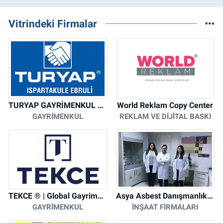
Vitrindeki Firmalar
TURYAP GAYRİMENKUL DANIŞMANLIK HİZMETLERİ
World Reklam Copy Center
GAYRIMENKUL
REKLAM VE DIJITAL BASKI
TEKCE ® | Global Gayrimenkul Şirketi
Asya Asbest Danışmanlık - Asbest Söküm ve Asbest Raporu
GAYRIMENKUL
İNŞAAT FIRMALARI