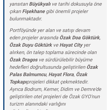
yansıtan
Büyükyalı
ve tarihi dokusuyla öne
çıkan
Fişekhane
gibi önemli projeler
bulunmaktadır.
Portföyünde yer alan ve satışı devam
eden projeler arasında
Özak Doa Göktürk
,
Özak Duyu Göktürk
ve
Hayat City
yer
alırken, ön talep toplama sürecinde olan
Özak Dragos
ve sürdürülebilir büyüme
hedefleri doğrultusunda geliştirilen
Özak
Palas Balmumcu
,
Hayat Flora
,
Özak
Topkapı
projeleri dikkat çekmektedir.
Ayrıca Bodrum, Kemer, Didim ve Demre'de
geliştirilen otel projeleri de Özak GYO'nun
turizm alanındaki varlığını