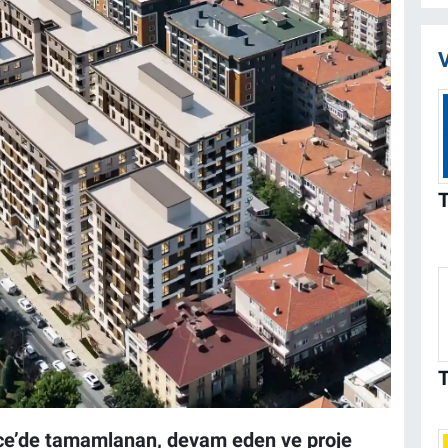
V
ce’de tamamlanan, devam eden ve proje