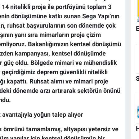
14 nitelikli proje ile portföyünü toplam 3
lçenin dönüşümüne katkı sunan
Sega Yapı’nın
an
, ruhsat başvurularının son dönemde çok
ışının yanı sıra mimarların proje çizim
lemliyoruz. Bakanlığımızın kentsel dönüşümü
 Bizden kampanyası, kentsel dönüşümde
ir güç oldu. Bölgede mimari ve mühendislik
 geçirdiğimiz deprem güvenlikli nitelikli
ığı kapattı. Ruhsat alımı ve mimari proje
deki dönemde arzı artırarak sektörün önünü
ndu.
 avantajıyla yoğun talep alıyor
ik ömrünü tamamlamış, altyapısı yetersiz ve
üm yapılar için kentsel dönüşümün bir