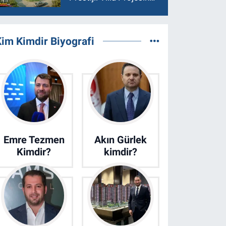
Son 15 Villa Satışta
im Kimdir Biyografi
Emre Tezmen
Akın Gürlek
Kimdir?
kimdir?