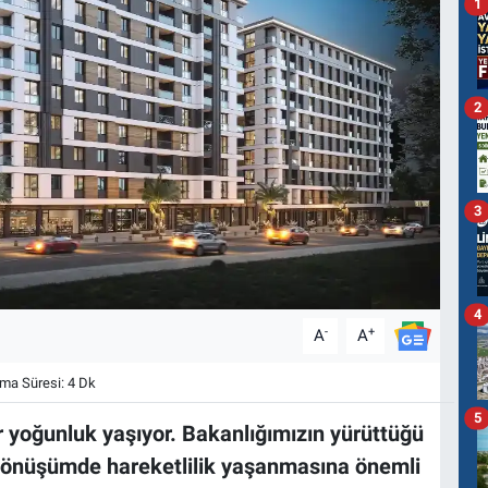
1
2
3
4
-
+
A
A
a Süresi: 4 Dk
5
r yoğunluk yaşıyor. Bakanlığımızın yürüttüğü
dönüşümde hareketlilik yaşanmasına önemli