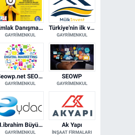
Emlak Danışmanı Seviye 5 Mesleki Yeterlilik Belgesi
Türkiye'nin ilk ve tek yapay zeka destekli arsa ilan platformu
GAYRIMENKUL
GAYRIMENKUL
Seowp.net SEO Hizmetleri
SEOWP
GAYRIMENKUL
GAYRIMENKUL
H.ibrahim Büyükacar
Ak Yapı
GAYRIMENKUL
İNŞAAT FIRMALARI