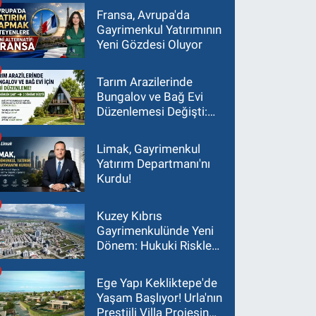
Fransa, Avrupa'da
Gayrimenkul Yatırımının
Yeni Gözdesi Oluyor
Tarım Arazilerinde
Bungalov ve Bağ Evi
Düzenlemesi Değişti:
Asgari Arazi Şartı 2
Dönüme İndirildi
Limak, Gayrimenkul
Yatırım Departmanı'nı
Kurdu!
Kuzey Kıbrıs
Gayrimenkulünde Yeni
Dönem: Hukuki Riskler
Yatırım Kararlarını
Değiştiriyor
Ege Yapı Kekliktepe'de
Yaşam Başlıyor! Urla'nın
Prestijli Villa Projesinde