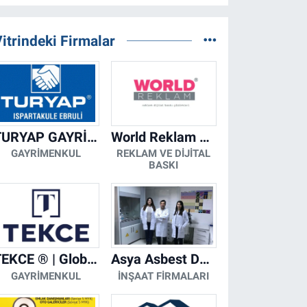
itrindeki Firmalar
TURYAP GAYRİMENKUL DANIŞMANLIK HİZMETLERİ
World Reklam Copy Center
GAYRIMENKUL
REKLAM VE DIJITAL
BASKI
TEKCE ® | Global Gayrimenkul Şirketi
Asya Asbest Danışmanlık - Asbest Söküm ve Asbest Raporu
GAYRIMENKUL
İNŞAAT FIRMALARI