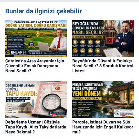
gayrimenkul, kentsel dönüşüm ve yatırım
projeleri üzerine haber, analiz ve özel
Bunlar da ilginizi çekebilir
dosyalar hazırlama konusunda yetkinim.
Çatalca'da Arsa Arayanlar İçin
Beyoğlu'nda Güvenilir Emlakçı
Güvenilir Emlak Danışmanı
Nasıl Seçilir? 8 Soruluk Kontrol
Nasıl Seçilir?
Listesi
Değerleme Uzmanı Gözüyle
Pergole, İstinat Duvarı ve Süs
Tapu Kaydı: Alıcı Takyidatlarda
Havuzunda İzin Engeli Kalkıyor
Neye Bakmalı?
mu?