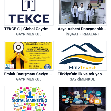
TEKCE ® | Global Gayrimenkul Şirketi
Asya Asbest Danışmanlık - Asbest Söküm ve Asbest Raporu
GAYRIMENKUL
İNŞAAT FIRMALARI
Emlak Danışmanı Seviye 5 Mesleki Yeterlilik Belgesi
Türkiye'nin ilk ve tek yapay zeka destekli arsa ilan platformu
GAYRIMENKUL
GAYRIMENKUL