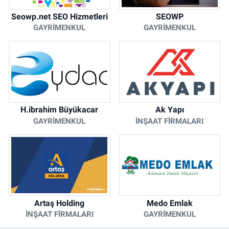
Seowp.net SEO Hizmetleri
SEOWP
GAYRIMENKUL
GAYRIMENKUL
H.ibrahim Büyükacar
Ak Yapı
GAYRIMENKUL
İNŞAAT FIRMALARI
Artaş Holding
Medo Emlak
İNŞAAT FIRMALARI
GAYRIMENKUL