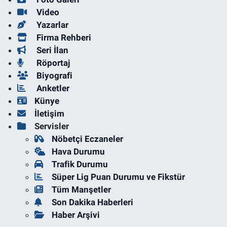
Video
Yazarlar
Firma Rehberi
Seri İlan
Röportaj
Biyografi
Anketler
Künye
İletişim
Servisler
Nöbetçi Eczaneler
Hava Durumu
Trafik Durumu
Süper Lig Puan Durumu ve Fikstür
Tüm Manşetler
Son Dakika Haberleri
Haber Arşivi