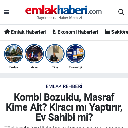
Emlak Haberleri
Ekonomi Haberleri
Sektöre
Emlak
Arsa
Tiny
Teknoloji
EMLAK REHBERI
Kombi Bozuldu, Masraf
Kime Ait? Kiracı mı Yaptırır,
Ev Sahibi mi?