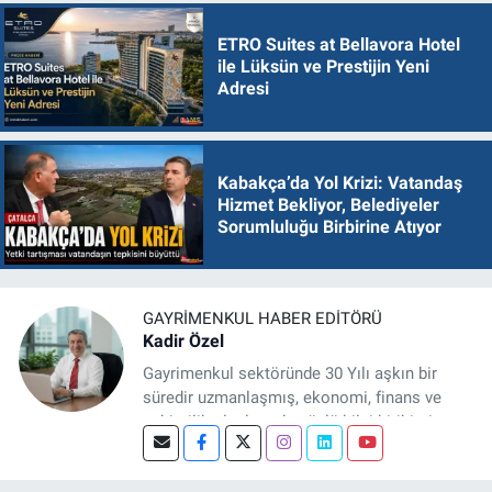
ETRO Suites at Bellavora Hotel
ile Lüksün ve Prestijin Yeni
Adresi
Kabakça’da Yol Krizi: Vatandaş
Hizmet Bekliyor, Belediyeler
Sorumluluğu Birbirine Atıyor
GAYRIMENKUL HABER EDITÖRÜ
Kadir Özel
Gayrimenkul sektöründe 30 Yılı aşkın bir
süredir uzmanlaşmış, ekonomi, finans ve
şehircilik alanlarında güçlü bilgi birikimine
sahip, dijital medya odaklı deneyimli bir
Gayrimenkul Editörüyüm. Konut, arsa, ticari