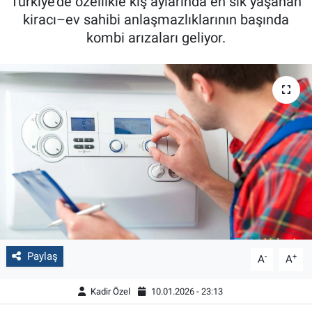
Türkiye’de özellikle kış aylarında en sık yaşanan
kiracı–ev sahibi anlaşmazlıklarının başında
kombi arızaları geliyor.
Paylaş
-
+
A
A
Kadir Özel
10.01.2026 - 23:13