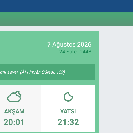
7 Ağustos 2026
24 Safer 1448
nı sever. (Âl-i İmrân Sûresi, 159)
AKŞAM
YATSI
20:01
21:32