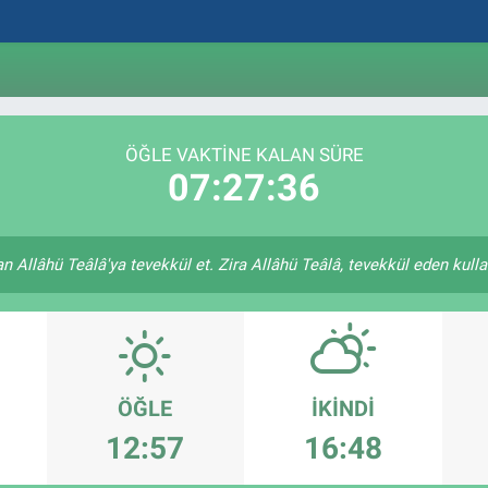
ÖĞLE VAKTINE KALAN SÜRE
07:27:36
 Allâhü Teâlâ'ya tevekkül et. Zira Allâhü Teâlâ, tevekkül eden kulları
ÖĞLE
İKINDI
12:57
16:48