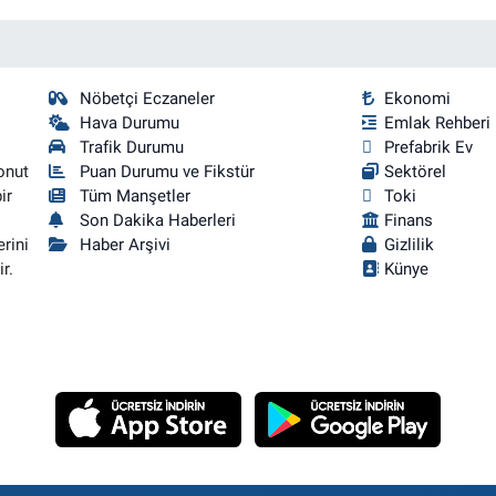
Nöbetçi Eczaneler
Ekonomi
Hava Durumu
Emlak Rehberi
Trafik Durumu
Prefabrik Ev
onut
Puan Durumu ve Fikstür
Sektörel
ir
Tüm Manşetler
Toki
Son Dakika Haberleri
Finans
rini
Haber Arşivi
Gizlilik
r.
Künye